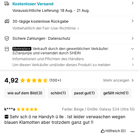
Kostenloser Versand
Voraussichtliche Lieferung:
18 Aug. - 21 Aug.
30-tägige kostenlose Rückgabe
Vorbehaltlich der Fair-Use-Richtlinie
Sichere Zahlungen · Datenschutz
Verkauft durch den gewerblichen Verkäufer:
Marketplace
SZlanjunjie und versendet durch SHEIN
Informationen und Pflichten des Händlers
Um diesen Verkäufer und/oder dieses Produkt zu melden
4,92
(100+)
Mehr anzeigen
wie auf dem Bild
(3)
schön
(1)
passt gut
(1)
gefällt nicht
(1)
k***a
Farbe: Beige / Größe: Galaxy S24 Ultra 5G
Sehr
sch
ö
ne
Handyh
ü
lle
.
Ist
leider
verwaschen
wegen
blauen
Klamotten
aber
trotzdem
ganz
gut
!!
Hilfreich
(0)