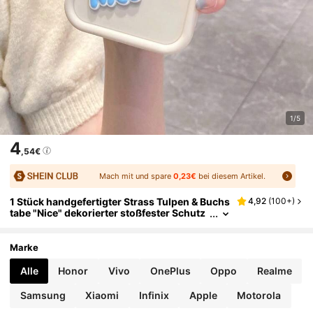
1/5
4
,54€
Mach mit und spare
0,23€
bei diesem Artikel.
1 Stück handgefertigter Strass Tulpen & Buchs
4,92
(
100+
)
tabe "Nice" dekorierter stoßfester Schutz
hülle für Handys, kompatibel mit Apple///k
ompatibel mit Redmi/kompatibel mit Infinix/ko
mpatibel mit Vivo/kompatibel mit OPPO, hellbl
Marke
au
Alle
Honor
Vivo
OnePlus
Oppo
Realme
Samsung
Xiaomi
Infinix
Apple
Motorola