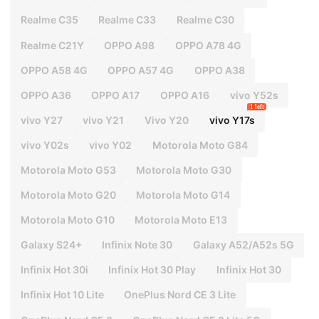
Realme C35
Realme C33
Realme C30
Realme C21Y
OPPO A98
OPPO A78 4G
OPPO A58 4G
OPPO A57 4G
OPPO A38
OPPO A36
OPPO A17
OPPO A16
vivo Y52s
1 left
vivo Y27
vivo Y21
Vivo Y20
vivo Y17s
vivo Y02s
vivo Y02
Motorola Moto G84
Motorola Moto G53
Motorola Moto G30
Motorola Moto G20
Motorola Moto G14
Motorola Moto G10
Motorola Moto E13
Galaxy S24+
Infinix Note 30
Galaxy A52/A52s 5G
Infinix Hot 30i
Infinix Hot 30 Play
Infinix Hot 30
Infinix Hot 10 Lite
OnePlus Nord CE 3 Lite