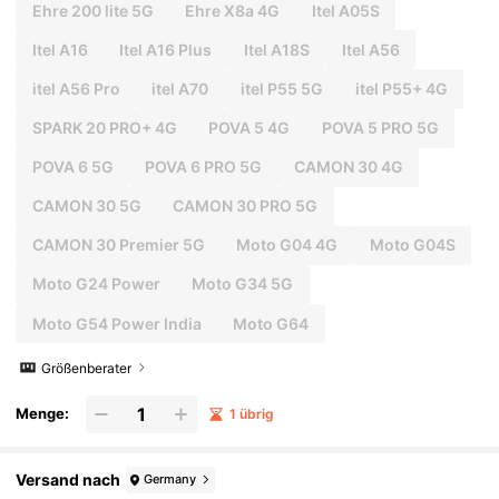
Ehre 200 lite 5G
Ehre X8a 4G
Itel A05S
Itel A16
Itel A16 Plus
Itel A18S
Itel A56
itel A56 Pro
itel A70
itel P55 5G
itel P55+ 4G
SPARK 20 PRO+ 4G
POVA 5 4G
POVA 5 PRO 5G
POVA 6 5G
POVA 6 PRO 5G
CAMON 30 4G
CAMON 30 5G
CAMON 30 PRO 5G
CAMON 30 Premier 5G
Moto G04 4G
Moto G04S
Moto G24 Power
Moto G34 5G
Moto G54 Power India
Moto G64
Größenberater
Menge:
1 übrig
Versand nach
Germany