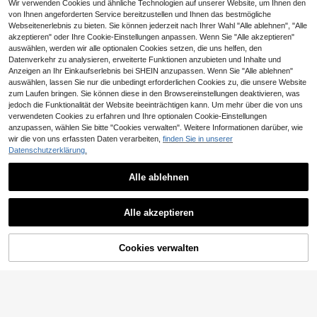
msung Galaxy A05/A05S/S20 FE/S
Wir verwenden Cookies und ähnliche Technologien auf unserer Website, um Ihnen den
e Version, nicht die inländische Vers
24 Ultra, Redmi 13C/14C/A3, OPPO
von Ihnen angeforderten Service bereitzustellen und Ihnen das bestmögliche
ion Frühling, Strand
A16/A17/A58/A60, Vivo Y02/Y02S/
Webseitenerlebnis zu bieten. Sie können jederzeit nach Ihrer Wahl "Alle ablehnen", "Alle
Y17S, Honor X50i/X8B/X8A
akzeptieren" oder Ihre Cookie-Einstellungen anpassen. Wenn Sie "Alle akzeptieren"
auswählen, werden wir alle optionalen Cookies setzen, die uns helfen, den
Datenverkehr zu analysieren, erweiterte Funktionen anzubieten und Inhalte und
Anzeigen an Ihr Einkaufserlebnis bei SHEIN anzupassen. Wenn Sie "Alle ablehnen"
auswählen, lassen Sie nur die unbedingt erforderlichen Cookies zu, die unsere Website
zum Laufen bringen. Sie können diese in den Browsereinstellungen deaktivieren, was
jedoch die Funktionalität der Website beeinträchtigen kann. Um mehr über die von uns
verwendeten Cookies zu erfahren und Ihre optionalen Cookie-Einstellungen
anzupassen, wählen Sie bitte "Cookies verwalten". Weitere Informationen darüber, wie
wir die von uns erfassten Daten verarbeiten,
finden Sie in unserer
Datenschutzerklärung.
Alle ablehnen
5
7
1 Stück neuer stoßfester Leder-Tex
Luxuriöse glänzende Strass-Linsen
Alle akzeptieren
tur Handy Schutzhülle mit Polsteru
schutz-Hülle mit Anti-Fall-Beschic
5
7
,43€
,01€
ng und Kraterschutz, kompatibel mi
htung, glitzerndem Make-up-Spieg
t iPhone 15 Pro Max, 14 Plus, 13 Pro
el-Ringhalter-Ständer, hochwertige
Max, 12, 11, 7G, 7P, IX, XR, XS Max,
stoßfeste Stoßfänger-Rückseite, ko
Cookies verwalten
ZUM WARENKORB HINZUFÜGEN
17 Pro, Air mit Kameraobjektiv-Vors
mpatibel mit iPhone 17 16E 15 14 13
prung und Fallschutz, Geburtstagsg
12 11 X XS Max XR Pro Plus Galaxy
eschenk, Jahrestags-Geschenk
S26 A02S -A07 A12-A17 A22-A26
A32-A36 A50-A56 S20-S25 Honor
Magic Reno Smart