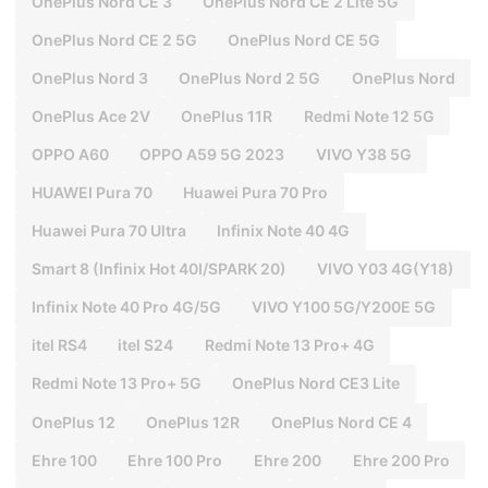
OnePlus Nord CE 3
OnePlus Nord CE 2 Lite 5G
OnePlus Nord CE 2 5G
OnePlus Nord CE 5G
OnePlus Nord 3
OnePlus Nord 2 5G
OnePlus Nord
OnePlus Ace 2V
OnePlus 11R
Redmi Note 12 5G
OPPO A60
OPPO A59 5G 2023
VIVO Y38 5G
HUAWEI Pura 70
Huawei Pura 70 Pro
Huawei Pura 70 Ultra
Infinix Note 40 4G
Smart 8 (Infinix Hot 40I/SPARK 20)
VIVO Y03 4G(Y18)
Infinix Note 40 Pro 4G/5G
VIVO Y100 5G/Y200E 5G
itel RS4
itel S24
Redmi Note 13 Pro+ 4G
Redmi Note 13 Pro+ 5G
OnePlus Nord CE3 Lite
OnePlus 12
OnePlus 12R
OnePlus Nord CE 4
Ehre 100
Ehre 100 Pro
Ehre 200
Ehre 200 Pro