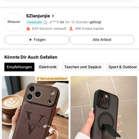
10K Follower
4,90
SZlanjunjie
a***6
ist
Vor 10 Stunden
gefolgt
10K Follower
4,90
Verkäufer
62K Kürzlich verkauft
49K Erneut kaufen
10K Follower
4,90
Folgen
Alle Artikel
10K Follower
4,90
Könnte Dir Auch Gefallen
Empfehlungen
Elektronik
Taschen und Gepäck
Sport & Outdoor
10K Follower
4,90
10K Follower
4,90
10K Follower
4,90
10K Follower
4,90
10K Follower
4,90