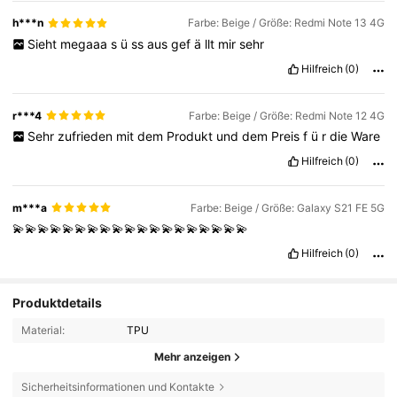
h***n
Farbe: Beige / Größe: Redmi Note 13 4G
Sieht
megaaa
s
ü
ss
aus
gef
ä
llt
mir
sehr
Hilfreich
(0)
r***4
Farbe: Beige / Größe: Redmi Note 12 4G
Sehr
zufrieden
mit
dem
Produkt
und
dem
Preis
f
ü
r
die
Ware
Hilfreich
(0)
m***a
Farbe: Beige / Größe: Galaxy S21 FE 5G
💫💫💫💫💫💫💫💫💫💫💫💫💫💫💫💫💫💫💫
Hilfreich
(0)
Produktdetails
Material:
TPU
Mehr anzeigen
Sicherheitsinformationen und Kontakte