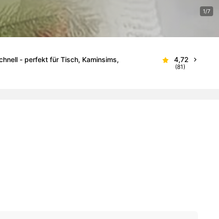
1/7
hnell - perfekt für Tisch, Kaminsims,
4,72
(81)