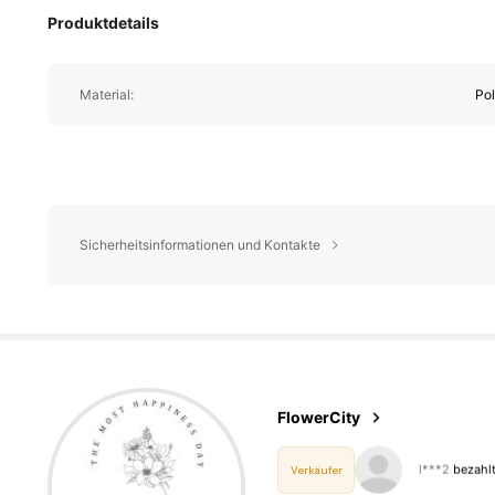
Produktdetails
Material:
Pol
Sicherheitsinformationen und Kontakte
1.3K 
4,87
FlowerCity
a***s
ist
Vor
Verkäufer