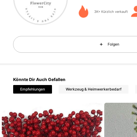
1.3K 
4,87
3K+ Kürzlich verkauft
Folgen
1.3K 
4,87
Könnte Dir Auch Gefallen
Empfehlungen
Werkzeug & Heimwerkerbedarf
1.3K 
4,87