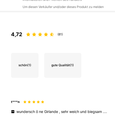
Um diesen Verkäufer und/oder dieses Produkt zu melden
4,72
(81)
schön
(1)
gute Qualität
(1)
t***n
wundersch
ö
ne
Girlande
,
sehr
weich
und
biegsam
....