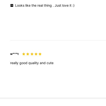
Looks
like
the
real
thing
.
Just
love
it
:)
w***t
really
good
quality
and
cute