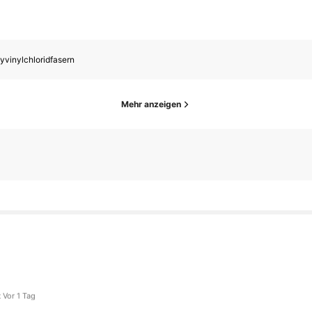
yvinylchloridfasern
Mehr anzeigen
Follower
 1 Tag
gefolgt