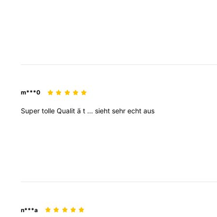
m***0
Super
tolle
Qualit
ä
t
...
sieht
sehr
echt
aus
n***a