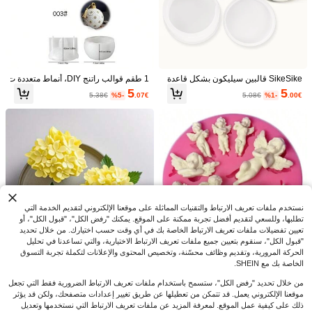
1 قطعة قالب سيليكون DIY بتصميم منز
ل عيد الميلاد النوردي على شكل صف نص
7
.38€
SikeSike قالبين سيليكون بشكل قاعدة
1 طقم قوالب راتنج DIY، أنماط متعددة ت
ف القمر لحامل الشموع، قالب وعاء الش
كوب للاستخدامات المنزلية ، قالب دائري
شمل صندوق تخزين دائري، قوالب تماثيل
موع، مناسب لصنع ديكورات وزينة أجواء ع
5
5
5.38€
%5-
.07€
5.08€
%1-
.00€
أبيض بسيط للصنع اليدوي
ديكورية مزخرفة بنقاط وخطوط، مناسبة
يد الميلاد، مناسب للأعمال اليدوية، قابل لإ
لصنع الإيبوكسي والجبس والشموع والبخ
عادة الاستخدام
Cubulo قطعة واحدة قالب سيليكون عل
ور وديكور المنزل، قوالب سيليكون
ى شكل قلب وبطة، سهل الإفراج، مرونة
7
7.66€
%3-
.43€
عالية، تفاصيل ثلاثية الأبعاد واضحة لقالب
راتنج الإيبوكسي، مناسب للحرف اليدوية
DIY، ديكور المنزل، صنع الهدايا، مثالي لع
شاق الحرف اليدوية وصناع DIY ومحبي دي
كور المنزل
نستخدم ملفات تعريف الارتباط والتقنيات المماثلة على موقعنا الإلكتروني لتقديم الخدمة التي
تطلبها، وللسعي لتقديم أفضل تجربة ممكنة على الموقع. يمكنك "رفض الكل"، "قبول الكل"، أو
تعيين تفضيلات ملفات تعريف الارتباط الخاصة بك في أي وقت حسب اختيارك. من خلال تحديد
"قبول الكل"، سنقوم بتعيين جميع ملفات تعريف الارتباط الاختيارية، والتي تساعدنا في تحليل
الحركة المرورية، وتقديم وظائف محسّنة، وتخصيص المحتوى والإعلانات لتكملة تجربة التسوق
الخاصة بك مع SHEIN.
قالب سيليكون بشكل ملاك قطعة واحدة،
قالب سيليكون ثلاثي الأبعاد للياسمين، من
قالب فوندان ثلاثي الأبعاد
اسب لصناعة الشموع، تصميم زهري للش
4
4
من خلال تحديد "رفض الكل"، ستسمح باستخدام ملفات تعريف الارتباط الضرورية فقط التي تجعل
.48€
.73€
موع العطرية، بتلات وأوراق دقيقة - متين
موقعنا الإلكتروني يعمل. قد تتمكن من تعطيلها عن طريق تغيير إعدادات متصفحك، ولكن قد يؤثر
وقابل لإعادة الاستخدام، ديكور كوب الش
2 قطعة/مجموعة قالب سيليكون لصندوق
قالب سيليكون واحد على شكل إناء زهور
ذلك على كيفية عمل الموقع. لمعرفة المزيد عن ملفات تعريف الارتباط التي نستخدمها وتعديل
معة DIY، ديكور المنزل، حامل الشمعة ال