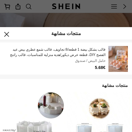
منتجات مشابهة
قالب بشكل بيضة 1 قطعة/8 تجاويف، قالب شمع عطري بيض عيد
الفصح DIY، قطعة عرض ديكور/هدية منزلية للمناسبات، قالب راتنج
إيبوكسي، قالب صب حرفي، قالب جبس للزخرفة الفنية
حامل البيض / صندوق
5.68€
منتجات مشابهة