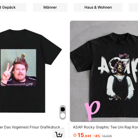
d Gepäck
Männer
Haus & Wohnen
r Das Vogelnest Frisur Grafikdruck T
ASAP Rocky Graphic Tee Uni Rap Kon
amen Kleidung Mode Vintage Kurzarm
15
e
,84€
-4%
16,50€