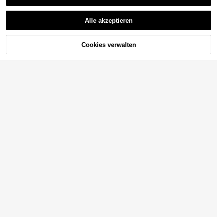
Alle akzeptieren
Cookies verwalten
ZUM WARENKORB HINZUFÜGEN