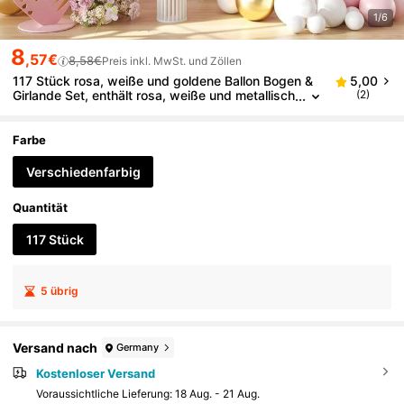
1/6
8
,57€
8,58€
Preis inkl. MwSt. und Zöllen
117 Stück rosa, weiße und goldene Ballon Bogen &
5,00
Girlande Set, enthält rosa, weiße und metallisch
(2)
goldene Ballons, geeignet für Geburtstagsfeier
n, Babypartys, Junggesellinnenabschiede und Bab
yduschen Dekoration
Farbe
Verschiedenfarbig
Quantität
117 Stück
5 übrig
Versand nach
Germany
Kostenloser Versand
Voraussichtliche Lieferung:
18 Aug. - 21 Aug.