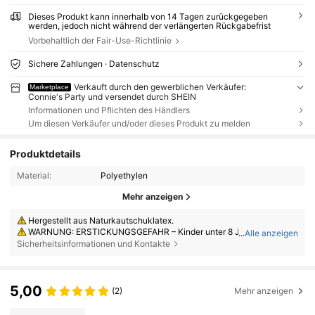
Dieses Produkt kann innerhalb von 14 Tagen zurückgegeben
werden, jedoch nicht während der verlängerten Rückgabefrist
Vorbehaltlich der Fair-Use-Richtlinie
Sichere Zahlungen · Datenschutz
Verkauft durch den gewerblichen Verkäufer:
Marketplace
Connie's Party und versendet durch SHEIN
Informationen und Pflichten des Händlers
Um diesen Verkäufer und/oder dieses Produkt zu melden
Produktdetails
Material:
Polyethylen
Mehr anzeigen
Hergestellt aus Naturkautschuklatex.
WARNUNG: ERSTICKUNGSGEFAHR – Kinder unter 8 Jahren können
...
Alle anzeigen
an nicht aufgeblasenen oder geplatzten Ballons ersticken. Aufsicht dur
Sicherheitsinformationen und Kontakte
ch Erwachsene erforderlich. Nicht aufgeblasene Ballons von Kindern fer
nhalten. Geplatzte Ballons sofort entsorgen.
5,00
(2)
Mehr anzeigen