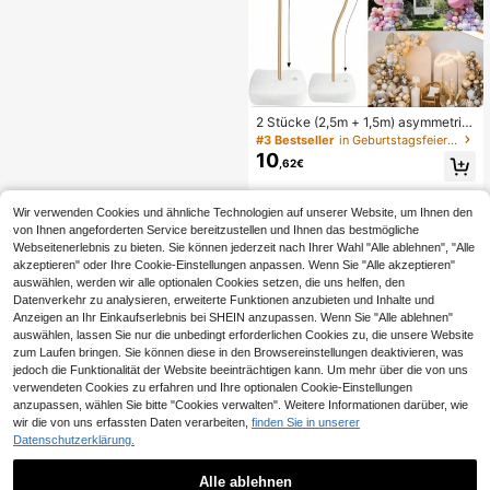
2 Stücke (2,5m + 1,5m) asymmetris
ches Ballonbogen-Set, flexibler bie
#3 Bestseller
in Geburtstagsfeier Ballonständer Bogen
gsamer Ballon-Säulenständer, Halb
10
,62€
-Bogen Ballonrahmen mit Basis, ge
eignet für Hochzeit, Abschlussfeier,
Geburtstagsfeier Dekoration
Wir verwenden Cookies und ähnliche Technologien auf unserer Website, um Ihnen den
von Ihnen angeforderten Service bereitzustellen und Ihnen das bestmögliche
Webseitenerlebnis zu bieten. Sie können jederzeit nach Ihrer Wahl "Alle ablehnen", "Alle
akzeptieren" oder Ihre Cookie-Einstellungen anpassen. Wenn Sie "Alle akzeptieren"
auswählen, werden wir alle optionalen Cookies setzen, die uns helfen, den
Datenverkehr zu analysieren, erweiterte Funktionen anzubieten und Inhalte und
Anzeigen an Ihr Einkaufserlebnis bei SHEIN anzupassen. Wenn Sie "Alle ablehnen"
auswählen, lassen Sie nur die unbedingt erforderlichen Cookies zu, die unsere Website
zum Laufen bringen. Sie können diese in den Browsereinstellungen deaktivieren, was
jedoch die Funktionalität der Website beeinträchtigen kann. Um mehr über die von uns
verwendeten Cookies zu erfahren und Ihre optionalen Cookie-Einstellungen
anzupassen, wählen Sie bitte "Cookies verwalten". Weitere Informationen darüber, wie
wir die von uns erfassten Daten verarbeiten,
finden Sie in unserer
Datenschutzerklärung.
Alle ablehnen