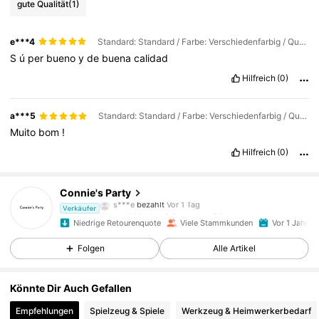
gute Qualität
(1)
e***4
Standard: Standard / Farbe: Verschiedenfarbig / Quantität: 117 Stück
S
ú
per
bueno
y
de
buena
calidad
Hilfreich
(0)
a***5
Standard: Standard / Farbe: Verschiedenfarbig / Quantität: 117 Stück
Muito
bom
!
Hilfreich
(0)
561 Follower
4,87
Connie's Party
m***1
ist
Vor 8 Stunden
gefolgt
Verkäufer
Niedrige Retourenquote
Viele Stammkunden
Vor 1 Jahr g
561 Follower
4,87
Folgen
Alle Artikel
561 Follower
4,87
Könnte Dir Auch Gefallen
Empfehlungen
Spielzeug & Spiele
Werkzeug & Heimwerkerbedarf