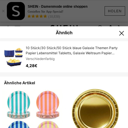
SHEIN - Damenmode online shoppen
×
HOLEN
Genießen Sie App-Special!
(10,830)
Ähnlich
10 Stück/30 Stück/50 Stück blaue Galaxie Themen Party
Papier Lebensmittel Tabletts, Galaxie Weltraum Papier
Lebensmittel Boote, geeignet für Snacks, Süßigkeiten,
Verschiedenfarbig
Popcorn, Hot Dogs, passend für Astronauten Themen
4,28€
Geburtstag Baby Shower Party Dekoration
Ähnliche Artikel