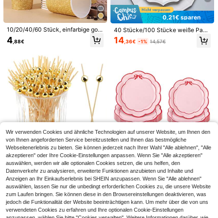
n-Blau-Fliesen-Papierservietten, S
3
,88€
ommer-Frucht-Themen-Servietten
mit Zitronendruck, dekorative Servi
0,21€ sparen
etten für Partys & Tischdekoration
10/20/40/60 Stück, einfarbige gold
40 Stücke/100 Stücke weiße Papp
glitzernde Einweg-Papierbecher, gl
teller - weiße Einweg-Party-/Hoch
4
14
,88€
,36€
-1%
14,57€
änzende funkelnde goldene Geträn
zeitsteller - beinhaltet 10-Inch wei
kebecher, glänzende goldene Getr
ße Dinner-Teller und 7-Inch weiße
änke-Papierbecher für Hochzeit, G
Dessert-/Salatteller, geeignet für g
20/40/60 Stück rosa Disco-Party-
eburtstag, Brautparty, Jahrestag, C
esamtes Party-Geschirr
Servietten, Muster mit bunten Ball-
ocktailparty-Zubehör
8 übrig
und Sternmustern - doppellagige, st
4
rapazierfähige Papierservietten, ge
,35€
eignet für Geburtstage, Hochzeiten,
Feiertagsfeiern - hochdekoratives u
nd vielseitiges Tischdekorationsele
ment, Geburtstagsparty-Zubehör, H
ochzeitsdekoration
Wir verwenden Cookies und ähnliche Technologien auf unserer Website, um Ihnen den
von Ihnen angeforderten Service bereitzustellen und Ihnen das bestmögliche
Webseitenerlebnis zu bieten. Sie können jederzeit nach Ihrer Wahl "Alle ablehnen", "Alle
0,03€ sparen
4
akzeptieren" oder Ihre Cookie-Einstellungen anpassen. Wenn Sie "Alle akzeptieren"
200 Stück Cocktail Picker Stäbche
10er/20er/50er Set rosa und rote P
auswählen, werden wir alle optionalen Cookies setzen, die uns helfen, den
1 Stück 90*180cm/90*340cm Burg
n, elegantes Zahnstocher für Vorsp
appteller mit Schleife und gewellte
(500+)
4
underrot Romantischer Minimalistis
Datenverkehr zu analysieren, erweiterte Funktionen anzubieten und Inhalte und
40 übrig
,88€
eisen, Dekoration, Getränke und Fr
m Rand, weiße 7-Zoll- und 9-Zoll-
cher Tischläufer, Hochzeitsaccesso
3
Anzeigen an Ihr Einkaufserlebnis bei SHEIN anzupassen. Wenn Sie "Alle ablehnen"
uchtpartys, Bambus Goldkugel Leb
Pappteller mit rosa Schleifendruck,
,55€
3,58€
4
ire, Geburtstagsdekoration, Jahrest
,98€
auswählen, lassen Sie nur die unbedingt erforderlichen Cookies zu, die unsere Website
ensmittel Picker, Weihnachten
rosa Schleifen-Pappteller-Set, Ein
agsfeier Dekoration, Verlobungspart
zum Laufen bringen. Sie können diese in den Browsereinstellungen deaktivieren, was
weg-Essens- und Dessertteller mit
y Dekoration, Party Esstisch Heimd
gewelltem Rand und Schleife, perfe
jedoch die Funktionalität der Website beeinträchtigen kann. Um mehr über die von uns
ekoration, Partydekoration, Tischde
kt für Hochzeit, Brautparty, Gender
verwendeten Cookies zu erfahren und Ihre optionalen Cookie-Einstellungen
koration
Reveal Party, Geburtstag, Valentins
anzupassen, wählen Sie bitte "Cookies verwalten". Weitere Informationen darüber, wie