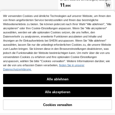
Drop Shoulder T-Shirt mit Seitensc
11
,99€
hlitzen für den Sommer
Wir verwenden Cookies und ähnliche Technologien auf unserer Website, um Ihnen den
von Ihnen angeforderten Service bereitzustellen und Ihnen das bestmögliche
Webseitenerlebnis zu bieten. Sie können jederzeit nach Ihrer Wahl "Alle ablehnen", "Alle
akzeptieren" oder Ihre Cookie-Einstellungen anpassen. Wenn Sie "Alle akzeptieren"
auswählen, werden wir alle optionalen Cookies setzen, die uns helfen, den
Datenverkehr zu analysieren, erweiterte Funktionen anzubieten und Inhalte und
Anzeigen an Ihr Einkaufserlebnis bei SHEIN anzupassen. Wenn Sie "Alle ablehnen"
auswählen, lassen Sie nur die unbedingt erforderlichen Cookies zu, die unsere Website
zum Laufen bringen. Sie können diese in den Browsereinstellungen deaktivieren, was
jedoch die Funktionalität der Website beeinträchtigen kann. Um mehr über die von uns
verwendeten Cookies zu erfahren und Ihre optionalen Cookie-Einstellungen
anzupassen, wählen Sie bitte "Cookies verwalten". Weitere Informationen darüber, wie
wir die von uns erfassten Daten verarbeiten,
finden Sie in unserer
Datenschutzerklärung.
Alle ablehnen
Alle akzeptieren
ZUM WARENKORB
Cookies verwalten
JETZT EINKAUFEN
HINZUFÜGEN