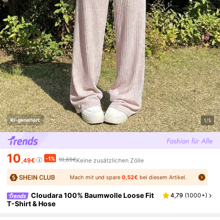
KI-generiert
1/5
10
-1%
10,69€
,49€
Keine zusätzlichen Zölle
Mach mit und spare
0,52€
bei diesem Artikel.
Cloudara 100% Baumwolle Loose Fit
4,79
(
1000+
)
T-Shirt & Hose