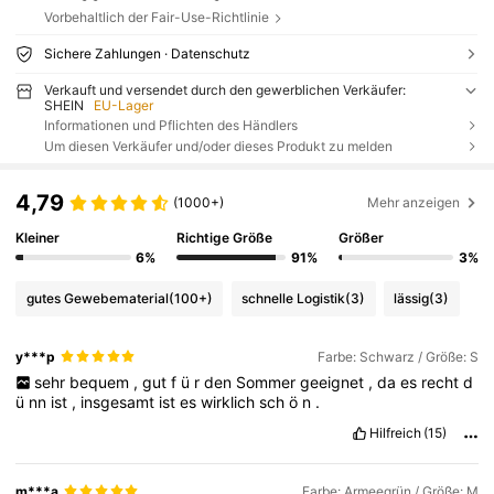
Vorbehaltlich der Fair-Use-Richtlinie
Sichere Zahlungen · Datenschutz
Verkauft und versendet durch den gewerblichen Verkäufer:
SHEIN
EU-Lager
Informationen und Pflichten des Händlers
Um diesen Verkäufer und/oder dieses Produkt zu melden
4,79
(1000+)
Mehr anzeigen
Kleiner
Richtige Größe
Größer
6%
91%
3%
gutes Gewebematerial
(100+)
schnelle Logistik
(3)
lässig
(3)
y***p
Farbe: Schwarz / Größe: S
sehr
bequem
,
gut
f
ü
r
den
Sommer
geeignet
,
da
es
recht
d
ü
nn
ist
,
insgesamt
ist
es
wirklich
sch
ö
n
.
Hilfreich
(15)
m***a
Farbe: Armeegrün / Größe: M