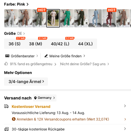
Farbe: Pink
Größe
DE
17 left
11 left
12 left
36
(S)
38
(M)
40/42
(L)
44
(XL)
Größenberater
Meine Größe finden
91%
fand es größengetreu
Nicht deine Größe? Sag uns
Mehr Optionen
3/4-lange Ärmel
Versand nach
Germany
Kostenloser Versand
Voraussichtliche Lieferung:
13 Aug. - 14 Aug.
Anmelden & 12X Versandcoupons erhalten (Wert 32,07€)
30-tägige kostenlose Rückgabe