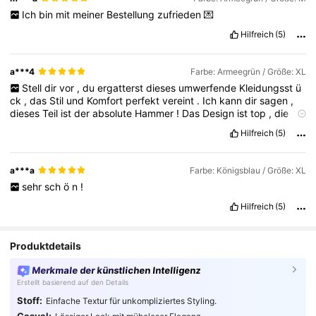
Ich
bin
mit
meiner
Bestellung
zufrieden
💌
Hilfreich
(5)
a***4
Farbe: Armeegrün / Größe: XL
Stell
dir
vor
,
du
ergatterst
dieses
umwerfende
Kleidungsst
ü
ck
,
das
Stil
und
Komfort
perfekt
vereint
.
Ich
kann
dir
sagen
,
dieses
Teil
ist
der
absolute
Hammer
!
Das
Design
ist
top
,
die
Qualit
ä
t
erstklassig
,
und
darin
f
ü
hle
ich
mich
wie
eine
echte
Hilfreich
(5)
Fashion
-
Ikone
.
Es
ist
so
ein
Teil
,
mit
dem
man
alle
Blicke
auf
sich
zieht
und
sich
einfach
fantastisch
f
ü
hlt
.
Glaub
mir
,
das
ist
ein
Must
-
have
f
ü
r
jeden
Fashionista
!
a***a
Farbe: Königsblau / Größe: XL
sehr
sch
ö
n
!
Hilfreich
(5)
Produktdetails
Merkmale der künstlichen Intelligenz
Erstellt basierend auf den Details
Stoff:
Einfache Textur für unkompliziertes Styling.