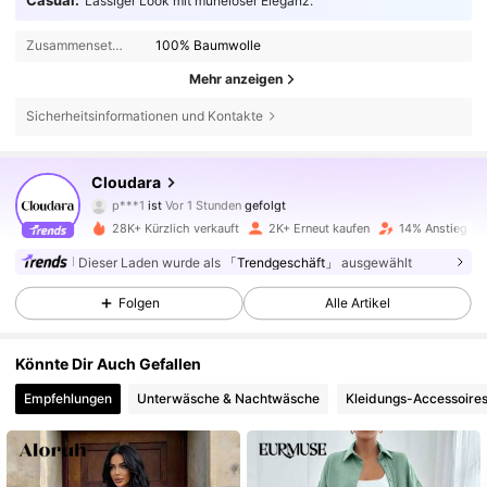
Casual:
Lässiger Look mit müheloser Eleganz.
Zusammensetzung:
100% Baumwolle
Mehr anzeigen
Sicherheitsinformationen und Kontakte
4.5K Follower
4,67
Cloudara
m***s
ist am Durchsuchen
4.5K Follower
4,67
28K+ Kürzlich verkauft
2K+ Erneut kaufen
14% Anstieg de
Dieser Laden wurde als
「Trendgeschäft」
ausgewählt
4.5K Follower
4,67
Folgen
Alle Artikel
Könnte Dir Auch Gefallen
4.5K Follower
4,67
Empfehlungen
Unterwäsche & Nachtwäsche
Kleidungs-Accessoire
4.5K Follower
4,67