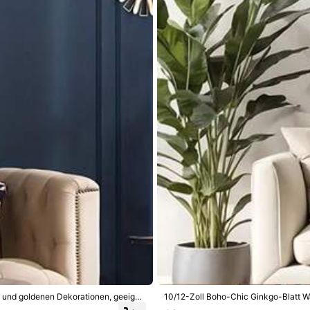
Mehr anzeigen
llower
llower
t
Vor 1 Tag
 1 Tag
gefolgt
en und goldenen Dekorationen, geeigne
10/12-Zoll Boho-Chic Ginkgo-Blatt Wan
llower
atterien nicht enthalten), Wohnzimm
n nicht enthalten