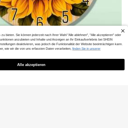
nern, Außenbereich-Dekoration, Hofzubehör, Bienen-
Wasserstation, Schulanfang, Halloween, weich, Colleg
e-Wohnheim-Essentials, Camping-Essentials, Urlaubs-
Essentials, Sommer
 bieten. Sie können jederzeit nach Ihrer Wahl "Alle ablehnen", "Alle akzeptieren" oder
Funktionen anzubieten und Inhalte und Anzeigen an Ihr Einkaufserlebnis bei SHEIN
tellungen deaktivieren, was jedoch die Funktionalität der Website beeinträchtigen kann.
r, wie wir die von uns erfassten Daten verarbeiten,
finden Sie in unserer
Alle akzeptieren
halten 8-12 Stund
Konzerte, Bars, Na
in Geburtstagsfeier Glow Party Zubehör
ich 50 Verbindung
t 100 Stück), für
0,12€ sparen