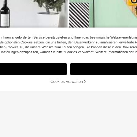
hnen angeforderten Service bereitzustellen und Ihnen das bestmögliche Webseitenerlebnis zu
le optionalen Cookies setzen, die uns helfen, den Datenverkehr zu analysieren, erweiterte 
chen Cookies zu, die unsere Website zum Laufen bringen. Sie können diese in den Browsereins
Havana Metall Wanddekoration - rund
stellungen anzupassen, wählen Sie bitte "Cookies verwalten". Weitere Informationen darübe
Auto & klassische Architektur Blechsc
r Zuhause, Garage, Café Dekoration -
Sorry, dieses Produkt ist ausverkauft.
Inneneinrichtung, lebendige Farben, ei
age, 2D flaches Design, perfekter R
bohrte Löcher wie in der Größentabel
AUSVERKAUFT
Cookies verwalten
100 Stück mehrfarbige Leuchtstäbe, 
en, geeignet für Hochzeiten, Partys, 
#5 Bestseller
chtclubs und Lichtpartys (einschließl
sstücke und 50 Leuchtstäbe, insgesam
3
Kinder
,78€