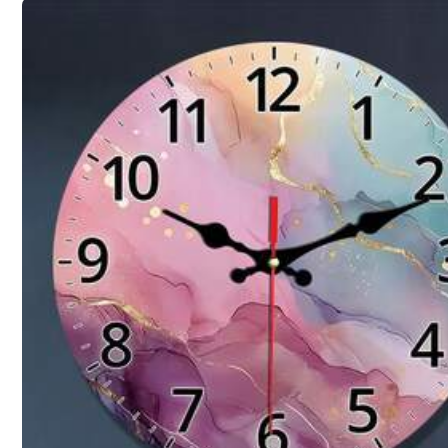
Versand nach
Germany
Kostenloser Versand
Voraussichtliche Lieferung:
18 Aug. - 21 Aug.
30-tägige kostenlose Rückgabe
Vorbehaltlich der Fair-Use-Richtlinie
Sichere Zahlungen · Datenschutz
Verkauft durch den gewerblichen Verkäufer: NCGAOAN18 und v
Informationen und Pflichten des Händlers
Um diesen Verkäufer und/oder dieses Produkt zu melden
Produktdetails
Material:
Ho