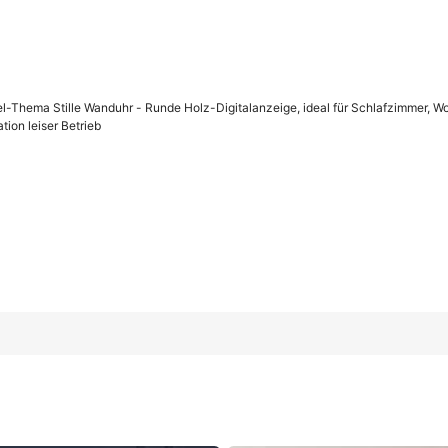
piel-Thema Stille Wanduhr - Runde Holz-Digitalanzeige, ideal für Schlafzimmer,
on leiser Betrieb
 Runde Holz-Digitalanzeige, ideal für Schlafzimmer, Wohnzimmer,