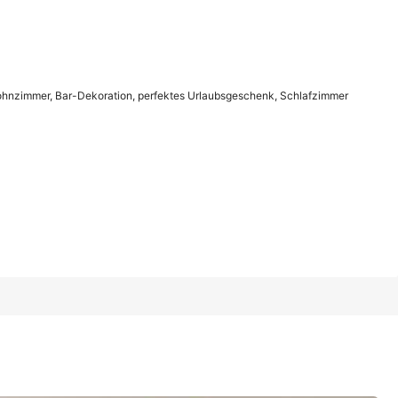
1/8
 Wohnzimmer, Bar-Dekoration, perfektes Urlaubsgeschenk, Schlafzimmer
 Bar-Dekoration, perfektes Urlaubsgeschenk, Schlafzimmer