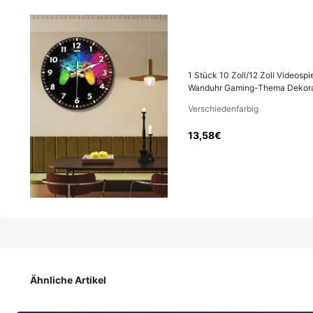
13
,58€
1 Stück 10 Zoll/12 Zoll Videos
Wanduhr Gaming-Thema Dekorati
Verschiedenfarbig
1 Stück 10 Zoll/12 Zoll Videospiel-Thema Stille Wanduhr -
Wanduhr Gaming-Thema Dekoration leiser Betrieb
13,58€
Größe
10 Zoll (25 cm)
12 Zoll (30 cm)
Ähnliche Artikel