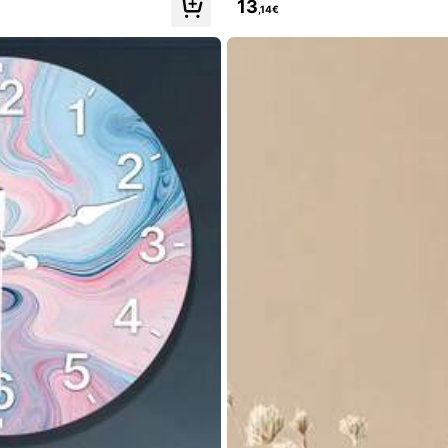
13
,14€
llower
Heimtextilien
Büro & Schulbedarf
Aut
llower
llower