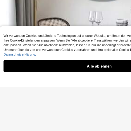
Wir verwenden Cookies und ähnliche Technologien auf unserer Website, um Ihnen den von I
Ihre Cookie-Einstellungen anpassen. Wenn Sie "Alle akzeptieren" auswählen, werden wir al
anzupassen. Wenn Sie "Alle ablehnen" auswählen, lassen Sie nur die unbedingt erforderli
[500g Präzisions-Digitalwaage] Digitale Taschenwaag
1 Stück Vintage 
Um mehr über die von uns verwendeten Cookies zu erfahren und Ihre optionalen Cookie-Ein
e, 500g/0,01g Genauigkeit, LCD-Hintergrundbeleucht
es nostalgisches 
Datenschutzerklärung.
12 übrig
4 übrig
ung Gramm-Waage, Kunststoff, Batteriebetrieben, mit T
hild, geeignet fü
ara-Funktion, geeignet für Schmuck, Lebensmittel, Un
kubanischer Stil 
6
3
ze/Korn, Batterie nicht enthalten
nfache Hakenmont
Alle ablehnen
,12€
6,18€
,94€
aumakzent, vorge
le gezeigt