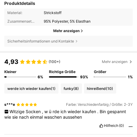
Produktdetails
Material:
Strickstoff
Zusammensetzung:
95% Polyester, 5% Elasthan
Mehr anzeigen
Sicherheitsinformationen und Kontakte
4,93
(100+)
Mehr anzeigen
Kleiner
Richtige Größe
Größer
6%
93%
1%
werde ich wieder kaufen
(1)
funky
(8)
hinreißend
(10)
s***e
Farbe: Verschiedenfarbig / Größe: 2-3Y
Witzige
Socken
,
w
ü
rde
ich
wieder
kaufen
.
Bin
gespannt
wie
sie
nach
einmal
waschen
aussehen
Hilfreich
(0)