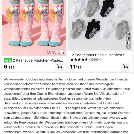
6
12 Paar Kinder Basic rutschfest Spo
rtsocken , Trampolin Socken mit , B
(1000+)
2 Paar süße Mädchen-Waden
NEW
odensocken mit , Ohr Schlauchsoc
socken mit Regenbogen-Schleifen-
6
11
ken In Schwarz , weiß und Grau
,39€
,18€
Dekor, Cartoon-Pony-Muster, mittel
hohe Socken für Mädchen, geeigne
t für Frühling und Herbst, vielseitige
Wir verwenden Cookies und ähnliche Technologien auf unserer Website, um Ihnen den
Schülerinnen-Socken
von Ihnen angeforderten Service bereitzustellen und Ihnen das bestmögliche
Webseitenerlebnis zu bieten. Sie können jederzeit nach Ihrer Wahl "Alle ablehnen", "Alle
akzeptieren" oder Ihre Cookie-Einstellungen anpassen. Wenn Sie "Alle akzeptieren"
auswählen, werden wir alle optionalen Cookies setzen, die uns helfen, den
Datenverkehr zu analysieren, erweiterte Funktionen anzubieten und Inhalte und
Anzeigen an Ihr Einkaufserlebnis bei SHEIN anzupassen. Wenn Sie "Alle ablehnen"
auswählen, lassen Sie nur die unbedingt erforderlichen Cookies zu, die unsere Website
zum Laufen bringen. Sie können diese in den Browsereinstellungen deaktivieren, was
jedoch die Funktionalität der Website beeinträchtigen kann. Um mehr über die von uns
verwendeten Cookies zu erfahren und Ihre optionalen Cookie-Einstellungen
anzupassen, wählen Sie bitte "Cookies verwalten". Weitere Informationen darüber, wie