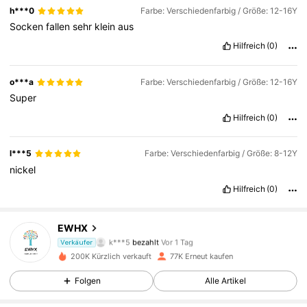
h***0
Farbe: Verschiedenfarbig / Größe: 12-16Y
Socken
fallen
sehr
klein
aus
Hilfreich
(0)
o***a
Farbe: Verschiedenfarbig / Größe: 12-16Y
Super
Hilfreich
(0)
l***5
Farbe: Verschiedenfarbig / Größe: 8-12Y
nickel
Hilfreich
(0)
EWHX
4.8K Follower
4,92
k***5
bezahlt
Vor 1 Tag
Verkäufer
z***5
ist
Vor 1 Tag
gefolgt
200K Kürzlich verkauft
77K Erneut kaufen
4.8K Follower
4,92
Folgen
Alle Artikel