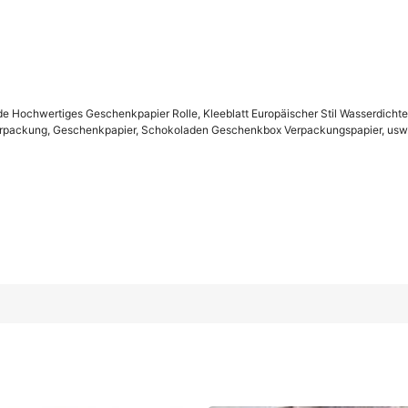
Rolle, Kleeblatt Europäischer Stil Wasserdichtes Dickes Geschenk
Hochwertiges Geschenkpapier Rolle, Kleeblatt Europäischer Stil Wasserdichtes
 Geschenkbox Verpackungspapier, usw. Vatertag, Muttertag, Schulan
erpackung, Geschenkpapier, Schokoladen Geschenkbox Verpackungspapier, usw. V
mendekoration, Faltbare Verpackung
Hellblau
Roségold