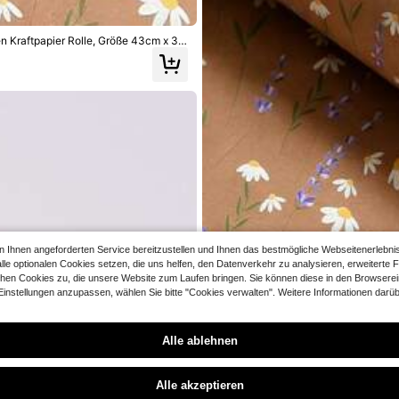
n Kraftpapier Rolle, Größe 43cm x 3
ackung, DIY Basteln, ideal für Mutte
Intelligente Mathe-Rollstempel für S
hnen angeforderten Service bereitzustellen und Ihnen das bestmögliche Webseitenerlebnis zu
the-Rechnungs-Fragen-Ersteller, Dop
le optionalen Cookies setzen, die uns helfen, den Datenverkehr zu analysieren, erweiterte 
25 übrig
Zufallsstempel, 2-in-1 wiederverwen
chen Cookies zu, die unsere Website zum Laufen bringen. Sie können diese in den Browsereins
für Zahlen, für Zuhause, Schule, Bild
3
stellungen anzupassen, wählen Sie bitte "Cookies verwalten". Weitere Informationen darübe
aterialien, Schulbedarf
,05€
9
ck verdickte wasserdichte einfarbige
1 Rolle natürliches Gänseblümch
Alle ablehnen
NEW
eeignet für Schule, Büro, Schulanfan
r, großformatiges Geschenkpapier, g
5
ersand, Geburtstagsgeschenke für Mä
erfekt für Muttertag, Hochzeit, Gebur
,57€
Sorry, dieses Produkt ist ausverkauft.
ag Geschenkkartons, Geschenktüten in
Alle akzeptieren
ue Geschenktüten, Valentinstag, Wei