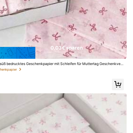
0,03€ sparen
, süß bedrucktes Geschenkpapier mit Schleifen für Muttertag Geschenkver
, DIY Basteln
chenkpapier
ren
Kleidungs-Accessoires
Taschen und Gepäck