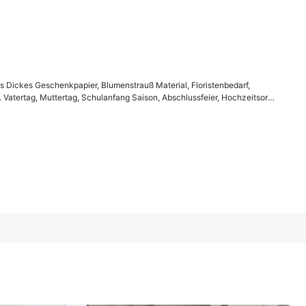
1/12
papier, Blumenstrauß Material, Floristenbedarf, Geeignet fü
 Dickes Geschenkpapier, Blumenstrauß Material, Floristenbedarf,
fang Saison, Abschlussfeier, Hochzeitsort Dekoration,
atertag, Muttertag, Schulanfang Saison, Abschlussfeier, Hochzeitsort
Platin