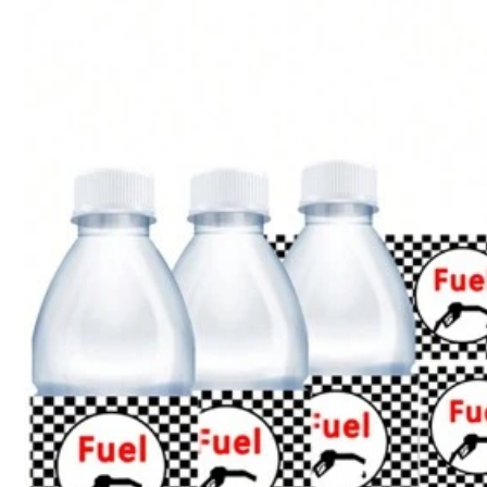
Versand nach
Germany
Kostenloser Versand
Voraussichtliche Lieferung:
18 Aug. - 21 Aug.
30-tägige kostenlose Rückgabe
Vorbehaltlich der Fair-Use-Richtlinie
Sichere Zahlungen · Datenschutz
Um diesen Verkäufer und/oder dieses Produkt zu melden
Produktdetails
Material:
Pol
Zusammensetzung:
10