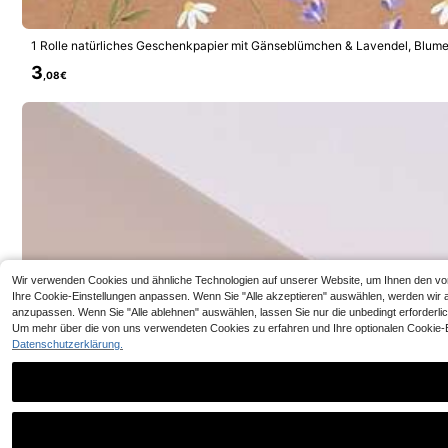
1 Rolle natürliches Geschenkpapier mit Gänseblümchen & Lavendel, Blume
m, großes Geschenkpapier, geeignet für Geschenkverpackung, Blumen Verp
3
rtag, Hochzeit, Geburtstag, Feiertage, Partys
,08€
Wir verwenden Cookies und ähnliche Technologien auf unserer Website, um Ihnen den von I
Ihre Cookie-Einstellungen anpassen. Wenn Sie "Alle akzeptieren" auswählen, werden wir al
anzupassen. Wenn Sie "Alle ablehnen" auswählen, lassen Sie nur die unbedingt erforderli
Um mehr über die von uns verwendeten Cookies zu erfahren und Ihre optionalen Cookie-Ein
Datenschutzerklärung.
50/10/30/100 Stü
Geschenktüten, g
4
g, Versand und V
,28€
nner, Valentinst
Großpackung, bla