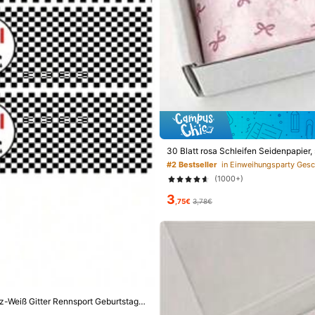
Mehr anzeigen
30 Blatt rosa Schleifen Seidenpapier
packung, Geburtstag, Hochzeit, Party
#2 Bestseller
in Einweihungsparty Ges
& Heimwerkerbedarf
Büro & Schulbedarf
Schmuck & Uh
(1000+)
3
,75€
3,78€
z-Weiß Gitter Rennsport Geburtstags