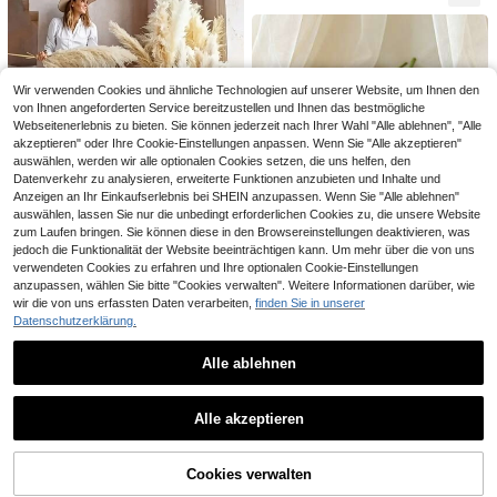
eleien, Heim-, Küchen- und Hochz
Dekoration, Thanksgiving Ernte De
ich Große Hohe Flauschige Künstlic
(1000+)
eitsdekoration, Weihnachten, Ernte
koration, Thanksgiving Dekoration,
he Fake Blumen Schilfrohr Gras Kü
dank, Kranzherstellung
3
Raum Dekoration, Landhaus Herbst
nstliche Pflanzen Boho Deko für Ho
,58€
-2%
3,68€
Tisch Dekoration, Thanksgiving Er
chzeit Party Deko, Heim Wohnzimm
nte Vase Füller, Landhaus Herbst Ä
er Schlafzimmer Deko, Vasenarrang
sthetik, Glas Vase Füller, Tisch Dek
ement, DIY Fotoshootings Accessoi
Wir verwenden Cookies und ähnliche Technologien auf unserer Website, um Ihnen den
oration, Thanksgiving Party Tisch
res Geschenke Geburtstag Abschlu
von Ihnen angeforderten Service bereitzustellen und Ihnen das bestmögliche
Dekoration, Saisonale Herbst Blum
ssfeier, Herbstdeko
Webseitenerlebnis zu bieten. Sie können jederzeit nach Ihrer Wahl "Alle ablehnen", "Alle
enstrauß Arrangement, Hochzeit H
akzeptieren" oder Ihre Cookie-Einstellungen anpassen. Wenn Sie "Alle akzeptieren"
erbst Dekoration Zubehör
auswählen, werden wir alle optionalen Cookies setzen, die uns helfen, den
Datenverkehr zu analysieren, erweiterte Funktionen anzubieten und Inhalte und
Anzeigen an Ihr Einkaufserlebnis bei SHEIN anzupassen. Wenn Sie "Alle ablehnen"
auswählen, lassen Sie nur die unbedingt erforderlichen Cookies zu, die unsere Website
10/20 Stücke künstliche Schilfgras
zum Laufen bringen. Sie können diese in den Browsereinstellungen deaktivieren, was
Dekoration, XXL flauschige Boho-S
#1 Bestseller
in AN Künstliche Blumen
jedoch die Funktionalität der Website beeinträchtigen kann. Um mehr über die von uns
til Kunstblumenstiele, geeignet für
10
verwendeten Cookies zu erfahren und Ihre optionalen Cookie-Einstellungen
Bodenvasen, Hochzeits-Tischdeko
,90€
ration, Landhausstil Zuhause, Tisch
anzupassen, wählen Sie bitte "Cookies verwalten". Weitere Informationen darüber, wie
- und Wandakzente, Abschlussfeie
wir die von uns erfassten Daten verarbeiten,
finden Sie in unserer
11
r, Unabhängigkeitstag, Herbst-Hall
Datenschutzerklärung.
10/30/100m Seidenblatt-Band, dek
oween-Dekoration, Einweihungsge
oratives Kunstblatt-Band, Wildpflan
MEHELANY 12/1 Stück rosa künstli
schenk
3
,35€
zen-Grünzeug, geeignet für Party,
che Lilie, 34 cm künstliche Blumen
Alle ablehnen
#2 Bestseller
in PC Künstliche Blumen
Hochzeit, Haus-Kranz, DIY-Bastel
dekoration, Kunststoff-Kunstblume
3
n, Schmuckherstellung, Kunstgrünb
geeignet für Heimdekoration Sträu
Ähnliche vorrätige Artikel anzeigen
Alle ansehen
,48€
lätter, Ranke, Seidenstoff, Weidenbl
ße, DIY Hochzeits-Brautgeschenk
8 Stücke orangefarbene künstliche
Alle akzeptieren
att-Kranz-Deko, Künstliche grüne
e, Geburtstagsfeier-Zubehör, Tisch
Blumen, künstlicher Schleierkraut-
3
Sorry, dieses Produkt ist ausverkauft.
,66€
Pflanze DIY Handwerk Kranz-Flech
dekoration, Gartendekoration, Hoc
Strauß, DIY-Dekoration für Zuhaus
ten Material, Stoff-Weidenblatt DIY
hzeitsdekoration Sträuße, Handsträ
e, künstliche Kunststoff-Seidenblu
Kranz Zubehör, Grüne Ranke Deko
uße, künstliche Blumen, Herbst-Ern
men, geeignet für Halloween, Party,
Cookies verwalten
AUSVERKAUFT
tedank-Saison Raumdekoration, Lil
Heimdekoration, Innen-/Außen-Hä