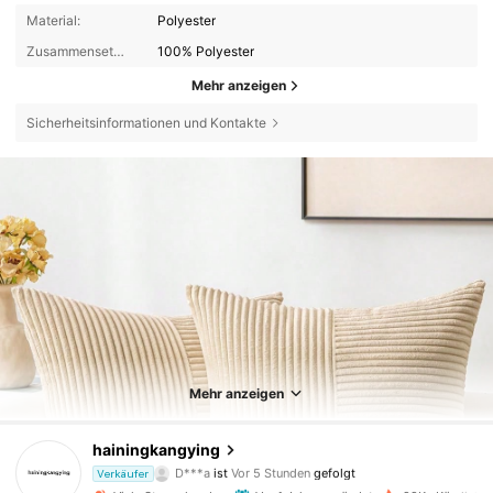
Material:
Polyester
Zusammensetzung:
100% Polyester
Mehr anzeigen
Sicherheitsinformationen und Kontakte
Mehr anzeigen
3.2K Follower
4,93
hainingkangying
D***a
ist
Vor 5 Stunden
gefolgt
j***s
ist am Durchsuchen
Verkäufer
3.2K Follower
4,93