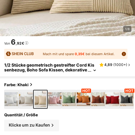
1/8
6
,92€
Von
Mach mit und spare
0,35€
bei diesem Artikel.
1/2 Stücke geometrisch gestreifter Cord Kis
4,89
(
1000+
)
senbezug, Boho Sofa Kissen, dekorative
r Zierkissenbezug, für Sofa, Büro, Wohn
zimmer
Farbe: Khaki
Quantität / Größe
Klicke um zu Kaufen