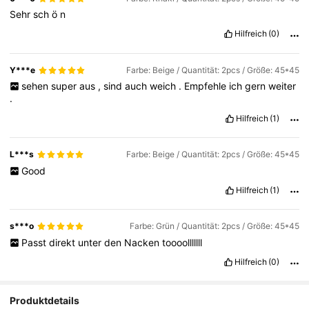
Sehr
sch
ö
n
Hilfreich
(0)
Y***e
Farbe: Beige / Quantität: 2pcs / Größe: 45*45
sehen
super
aus
,
sind
auch
weich
.
Empfehle
ich
gern
weiter
.
Hilfreich
(1)
L***s
Farbe: Beige / Quantität: 2pcs / Größe: 45*45
Good
Hilfreich
(1)
s***o
Farbe: Grün / Quantität: 2pcs / Größe: 45*45
Passt
direkt
unter
den
Nacken
toooolllllll
Hilfreich
(0)
Produktdetails