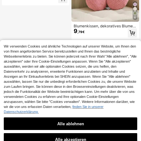
r Kissenbezug, Frühling/Winter Feie
rtag Zuhause Kissen Deko, weiche
s, bequemes gestreiftes Gewebe, m
oderne Dekoration für Sofa, Zuhaus
6
e, Wohnheim
Blumenkissen, dekoratives Blumen
9
-förmiges Kissen für den Valentinst
,79€
ag, weiches und niedliches Gänsebl
ümchen-Sitzkissen aus Kunsthase
nfell-Material, perfekt für die Winter
Wir verwenden Cookies und ähnliche Technologien auf unserer Website, um Ihnen den
urlaubs-Schlafzimmerdekoration, S
von Ihnen angeforderten Service bereitzustellen und Ihnen das bestmögliche
ofa-Akzente, Bettwäsche und ande
Webseitenerlebnis zu bieten. Sie können jederzeit nach Ihrer Wahl "Alle ablehnen", "Alle
re Heimtextilien, Valentinstags-Ges
chenk für deinen Liebsten
akzeptieren" oder Ihre Cookie-Einstellungen anpassen. Wenn Sie "Alle akzeptieren"
auswählen, werden wir alle optionalen Cookies setzen, die uns helfen, den
Datenverkehr zu analysieren, erweiterte Funktionen anzubieten und Inhalte und
Anzeigen an Ihr Einkaufserlebnis bei SHEIN anzupassen. Wenn Sie "Alle ablehnen"
auswählen, lassen Sie nur die unbedingt erforderlichen Cookies zu, die unsere Website
zum Laufen bringen. Sie können diese in den Browsereinstellungen deaktivieren, was
jedoch die Funktionalität der Website beeinträchtigen kann. Um mehr über die von uns
verwendeten Cookies zu erfahren und Ihre optionalen Cookie-Einstellungen
anzupassen, wählen Sie bitte "Cookies verwalten". Weitere Informationen darüber, wie
wir die von uns erfassten Daten verarbeiten,
finden Sie in unserer
Datenschutzerklärung.
Alle ablehnen
Alle akzeptieren