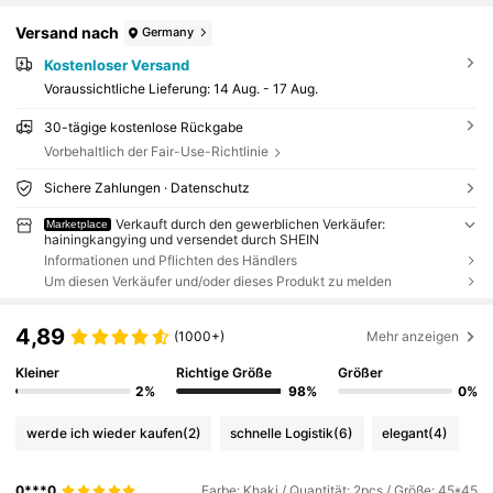
Versand nach
Germany
Kostenloser Versand
Voraussichtliche Lieferung:
14 Aug. - 17 Aug.
30-tägige kostenlose Rückgabe
Vorbehaltlich der Fair-Use-Richtlinie
Sichere Zahlungen · Datenschutz
Verkauft durch den gewerblichen Verkäufer:
Marketplace
hainingkangying und versendet durch SHEIN
Informationen und Pflichten des Händlers
Um diesen Verkäufer und/oder dieses Produkt zu melden
4,89
(1000+)
Mehr anzeigen
Kleiner
Richtige Größe
Größer
2%
98%
0%
werde ich wieder kaufen
(2)
schnelle Logistik
(6)
elegant
(4)
0***0
Farbe: Khaki / Quantität: 2pcs / Größe: 45*45