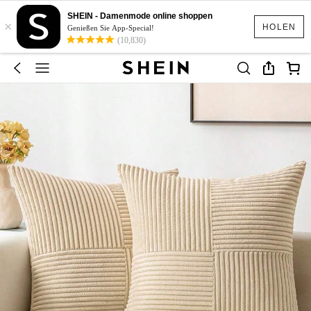
SHEIN - Damenmode online shoppen
×
HOLEN
Genießen Sie App-Special!
(10,830)