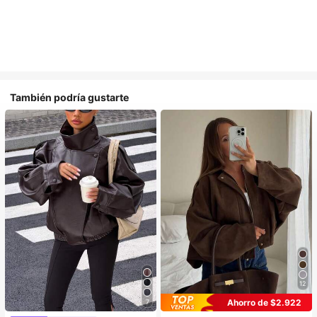
También podría gustarte
12
#6 Más vendidos
en Ropa de mujer
Ahorro de $2.922
7
(1000+)