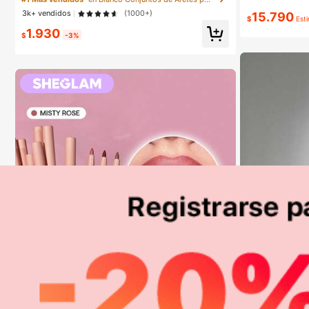
ara mujeres
3k+ vendidos
(1000+)
15.790
#1 Más vendido
$
Est
1.930
¡Casi agota
$
-3%