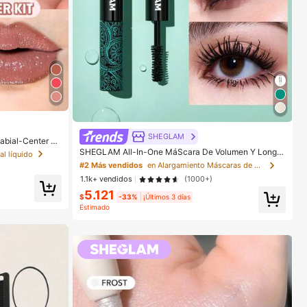
SHEGLAM
abial-Center St
méTica Maquill
SHEGLAM All-In-One MáScara De Volumen Y Longit
al líquido
ud PestañAs Marca De Belleza CosméTica Maquillaje
#2 Más vendidos
en Alargamiento Máscaras de pestañas
Para Mujeres Y NiñAs
1.1k+ vendidos
(1000+)
5.121
$
-33%
¡Últimos 3 días
Estimado