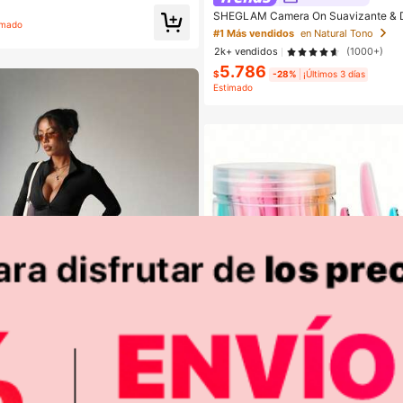
SHEGLAM Camera On Suavizante & D
s
en Ajuste entallado Prendas de punto para mujer
imado
base Marca de Belleza Cosmética Maq
#1 Más vendidos
en Natural Tono
ujeres y Niñas
do!
2k+ vendidos
(1000+)
5.786
$
-28%
¡Últimos 3 días
Estimado