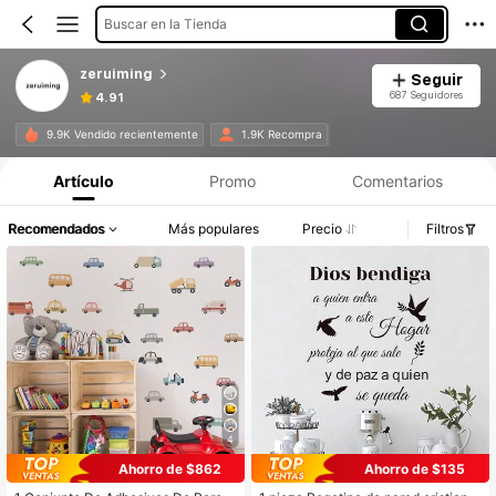
Buscar en la Tienda
zeruiming
Seguir
687 Seguidores
4.91
9.9K Vendido recientemente
1.9K Recompra
Artículo
Promo
Comentarios
Recomendados
Más populares
Precio
Filtros
4
Ahorro de $862
Ahorro de $135