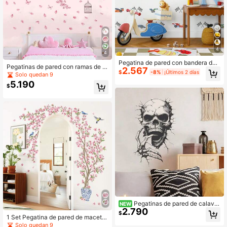
4
4
Pegatina de pared con bandera de
Pegatinas de pared con ramas de ár
2.567
carreras, calcomanía de pared de c
$
-8%
¡Últimos 2 días
bol rosa y verde, decoración de esc
Solo quedan 9
oche vintage, adecuada para dormi
ena primaveral/veraniega de sakur
5.190
torio, sala de estar, sala de juegos, d
$
a para baño, dormitorio, sala de est
ecoración de pared del hogar
ar
Pegatinas de pared de calaver
NEW
2.790
a, rosa y esqueleto, estilo de terror,
$
1 Set Pegatina de pared de maceta
para fiesta de Halloween, decoraci
con flor de Sakura rosa, Vinilos de p
ón de pared para baño, dormitorio y
Solo quedan 9