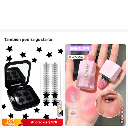
También podría gustarte
10
Ahorro de $476
15