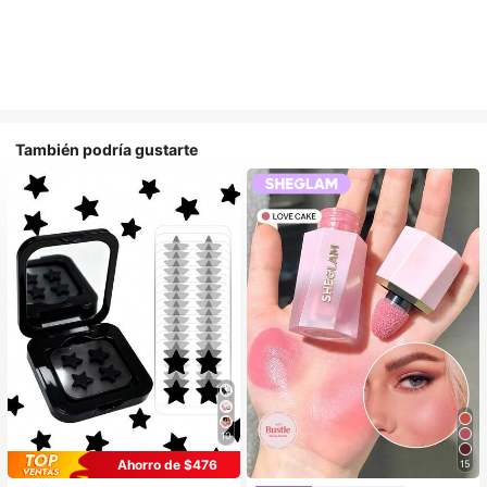
También podría gustarte
10
Ahorro de $476
15