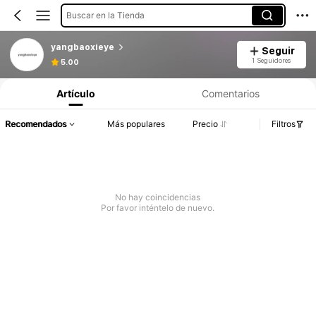
Buscar en la Tienda
yangbaoxieye
Seguir
1 Seguidores
5.00
Artículo
Comentarios
Recomendados
Más populares
Precio
Filtros
No hay coincidencias
Por favor inténtelo de nuevo.