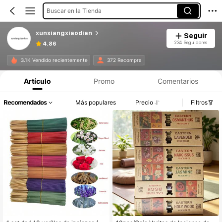
Buscar en la Tienda
xunxiangxiaodian
Seguir
234 Seguidores
4.86
3.1K Vendido recientemente
372 Recompra
Artículo
Promo
Comentarios
Recomendados
Más populares
Precio
Filtros