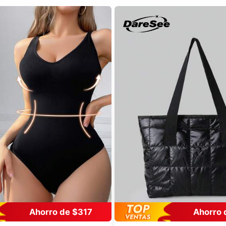
Ahorro de $317
Ahorro 
s
en Casual-Cómodo Bodys moldeadores para mujer