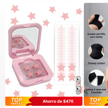
10
Ahorro de $476
#1 Más vendido