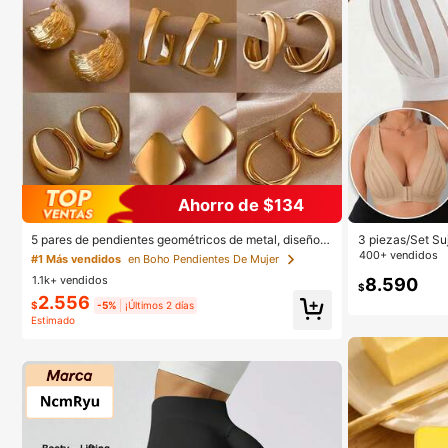
Ahorro de $134
5 pares de pendientes geométricos de metal, diseño e
3 piezas/Set Su
xagerado europeo y americano, conjunto de pendient
casual lencería,
400+ vendidos
#1 Más vendidos
en Boho Pendientes De Mujer
es de lujo de nicho, estilos mixtos aleatorios
para mujeres, C
1.1k+ vendidos
8.590
$
2.556
$
-5%
¡Últimos 2 días
Estimado