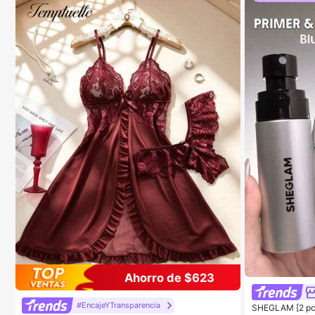
Ahorro de $623
#EncajeYTransparencia
SHEGLAM [2 pcs