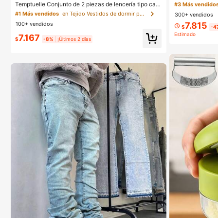
nadora y Spray 
Temptuelle Conjunto de 2 piezas de lencería tipo cam
#3 Más vendido
Maquillaje para
isola con escote en V, encaje y malla patchwork, talla
#1 Más vendidos
en Tejido Vestidos de dormir para mujer
300+ vendidos
grande para mujer, adecuado para uso en casa y ropa
100+ vendidos
7.815
interior sexy, regalo de San Valentín
$
-4
Estimado
7.167
$
-8%
¡Últimos 2 días