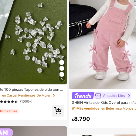
5
e 100 piezas Tapones de oído con fo
lástico transparente para uso diario d
s
en Casual Pendientes De Mujer
Vintaside Kids
(1000+)
SHEIN Vintaside Kids Overol para niña
as las estaciones, estilo lindo, rosa c
#1 Más vendidos
en Bebé rosa Monos p
n lazos rosas, diseño de bolsillo dela
ltimos 2 días
erna recta holgada, tela de pana, su
8.790
ra la escuela, el transporte, salidas di
$
a niña bebé para todas las estaciones