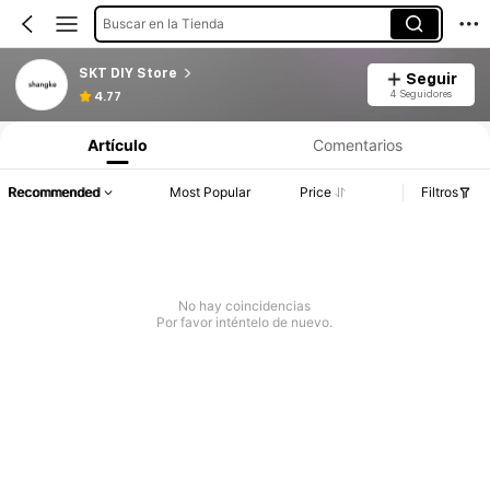
Buscar en la Tienda
SKT DIY Store
Seguir
4 Seguidores
4.77
Artículo
Comentarios
Recommended
Most Popular
Price
Filtros
No hay coincidencias
Por favor inténtelo de nuevo.