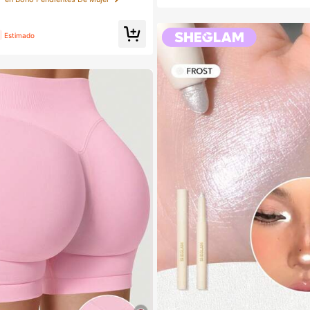
ho, estilos mixtos aleatorios
bitaciones, Tocador, Dormitorio, Viaje
ciales de viaje, Accesorios decorati
y prácticos, Rellenos de calcetines, 
maquillaje, Productos asequibles, Re
Estimado
s, Regalos para mujeres, Regalos de N
o