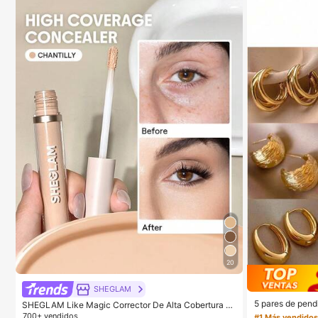
20
SHEGLAM
5 pares de pend
SHEGLAM Like Magic Corrector De Alta Cobertura 12
xagerado europe
H-Chantilly Marca De Belleza CosméTica Maquillaje
700+ vendidos
#1 Más vendido