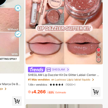
SHEGLAM
SHEGLAM Lip Dazzler Kit De Glitter Labial-Center St
age Lip Combo Marca De Belleza CosméTica Maquill
#1 Más vendidos
en Lustroso Lápiz labial líquido
aje Para Mujeres Y NiñAs
r Marca De Bell
1.6k+ vendidos
(1000+)
res Y NiñAs
aje
4.266
$
-32%
Estimado