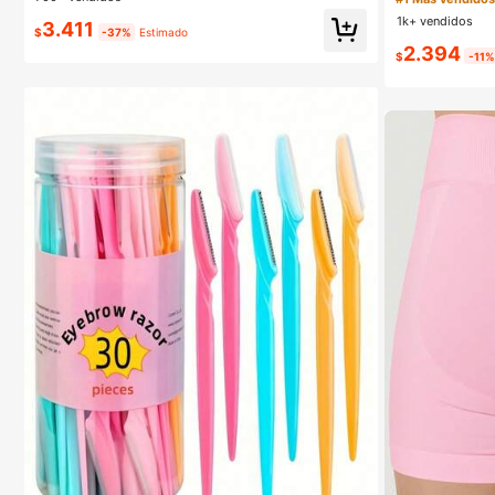
es de lujo de nic
Para Mujeres Y NiñAs
1k+ vendidos
3.411
$
-37%
Estimado
2.394
$
-11%