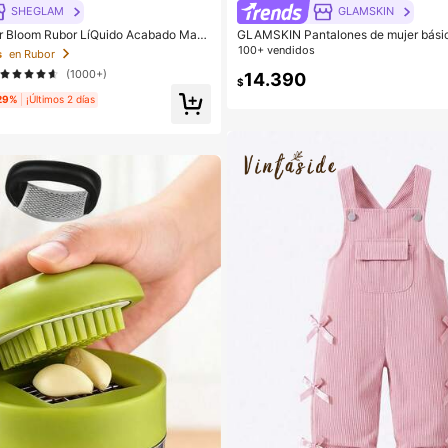
SHEGLAM
GLAMSKIN
 Bloom Rubor LíQuido Acabado Mate
GLAMSKIN Pantalones de mujer básico
orete Marca De Belleza CosméTica
ta y pierna ancha para verano/otoño,
100+ vendidos
s
en Rubor
 Mujeres Y NiñAs
ficina de negocios casuales de unicolor
(1000+)
o con Bottom holgada, adecuados par
14.390
$
de regreso a la escuela
29%
¡Últimos 2 días