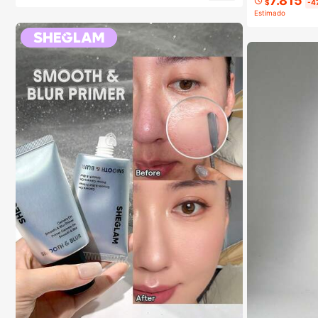
7.815
$
-4
Estimado