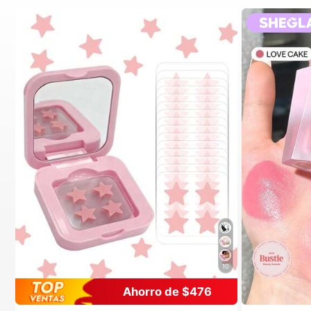
10
Ahorro de $476