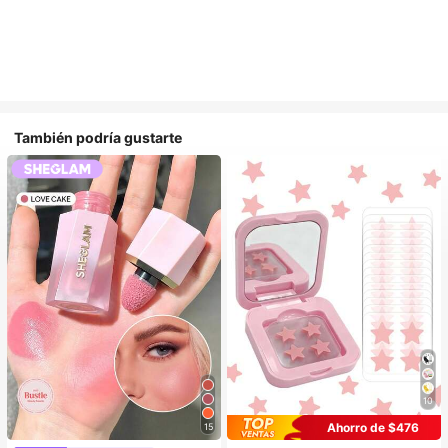
También podría gustarte
10
Ahorro de $476
15