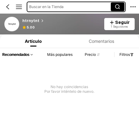
Buscar en la Tienda
htrnytnt
Seguir
1 Seguidores
5.00
Artículo
Comentarios
Recomendados
Más populares
Precio
Filtros
No hay coincidencias
Por favor inténtelo de nuevo.