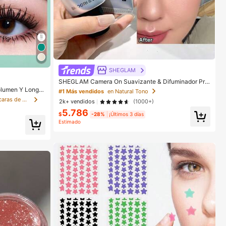
SHEGLAM
SHEGLAM Camera On Suavizante & Difuminador Pre
base Marca de Belleza Cosmética Maquillaje para M
lumen Y Longit
#1 Más vendidos
en Natural Tono
ujeres y Niñas
Tica Maquillaje
en Alargamiento Máscaras de pestañas
2k+ vendidos
(1000+)
5.786
$
-28%
¡Últimos 3 días
Estimado