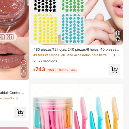
480 piezas/12 hojas, 240 piezas/6 hojas, 40 piezas/1
hoja, Pegatinas de estrellas para la cara, Pegatinas d
#1 Más vendidos
en Baño Accesorios para herramientas
ecorativas de Halloween, Pegatinas decorativas de N
2.3k+ vendidos
avidad, Pegatinas de pentagrama, Pegatinas decorati
vas de colores, Para decoración de fotos de fiestas y
743
vacaciones, Pegatinas decorativas para la cara, Pega
$
-25%
¡Últimos 3 días
tinas decorativas para fiestas, Para decoración de ha
bitaciones, Tocador, Dormitorio, Viajes, Artículos esen
ciales de viaje, Accesorios decorativos, Económicos
y prácticos, Rellenos de calcetines, Herramientas de
maquillaje, Productos asequibles, Regalos, Obsequio
abial-Center St
s, Regalos para mujeres, Regalos de Navidad, Estétic
méTica Maquill
o
al líquido