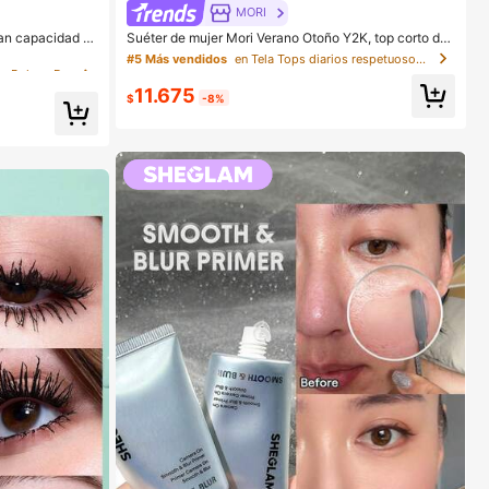
en Multicompartimento Bolsos De Mano Para Mujer
MORI
an capacidad d
Suéter de mujer Mori Verano Otoño Y2K, top corto de
ra mujeres, bol
punto estilo bohemio sexy con mangas de murciélago
en Multicompartimento Bolsos De Mano Para Mujer
en Multicompartimento Bolsos De Mano Para Mujer
#5 Más vendidos
en Tela Tops diarios respetuosos con la piel
, citas, regalo
en color albaricoque profundo, atuendo casual de esti
esionales de neg
lo callejero de punto
11.675
$
-8%
en Multicompartimento Bolsos De Mano Para Mujer