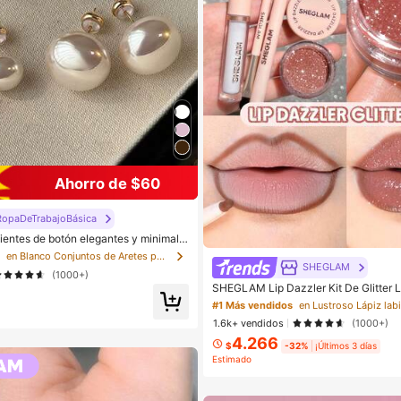
Ahorro de $60
opaDeTrabajoBásica
ientes de botón elegantes y minimalis
alsas para uso diario, bodas y fiestas p
s
en Blanco Conjuntos de Aretes para Mujeres
SHEGLAM
(1000+)
SHEGLAM Lip Dazzler Kit De Glitter L
age Lip Combo Marca De Belleza Cos
#1 Más vendidos
en Lustroso Lápiz labi
aje Para Mujeres Y NiñAs
1.6k+ vendidos
(1000+)
4.266
$
-32%
¡Últimos 3 días
Estimado