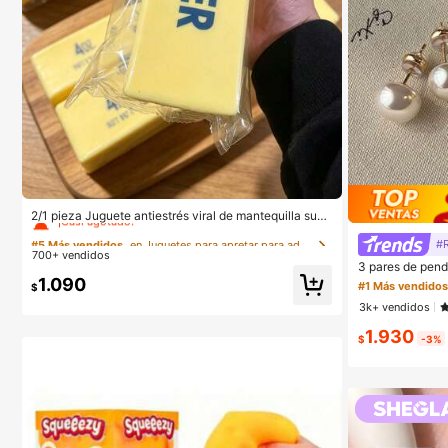
#5 Más vendidos
en Juguetes para apretar para adolescentes
¡Casi agotado!
2/1 pieza Juguete antiestrés viral de mantequilla suav
e y lindo de gran tamaño, juguete de alivio del estrés,
#5 Más vendidos
#5 Más vendidos
en Juguetes para apretar para adolescentes
en Juguetes para apretar para adolescentes
estimulación sensorial, pelota antiestrés, adecuado c
#R
700+ vendidos
omo regalo de Pascua, cumpleaños, graduación, favo
¡Casi agotado!
¡Casi agotado!
3 pares de pend
r de fiesta, suministros para despedida de soltera, estil
tas con perlas f
1.090
#5 Más vendidos
en Juguetes para apretar para adolescentes
o dumpling de rebote lento, estético, regalo de Navida
#1 Más vendido
$
ara mujeres
d
¡Casi agotado!
3k+ vendidos
1.930
$
-3%