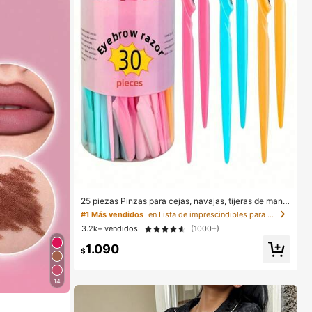
25 piezas Pinzas para cejas, navajas, tijeras de mang
o largo, pinzas para cejas de acero inoxidable, herram
#1 Más vendidos
en Lista de imprescindibles para enfermería Herram
ientas de belleza para dar forma a las cejas, exfoliaci
3.2k+ vendidos
(1000+)
ón, cuidado de la zona del bikini, herramientas de exf
oliación de precisión (color aleatorio), adecuado para
1.090
Halloween, Navidad
$
14