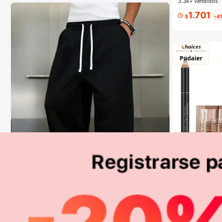
3.3k+ vendidos
1.701
$
-4
1 pieza Pantalones deportivos casuales de corte holg
Pudaier Set de B