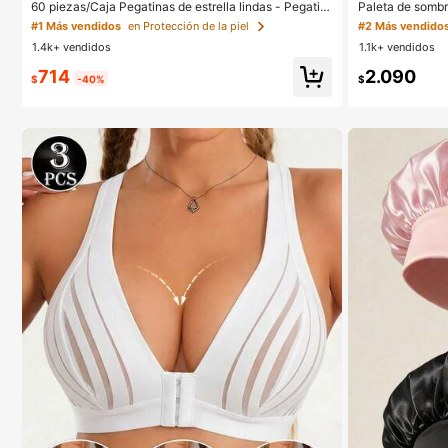
60 piezas/Caja Pegatinas de estrella lindas - Pegatin
Paleta de sombra
as faciales, sin alcohol, sin fragancia, suaves en la pie
neutros de choco
#1 Más vendidos
en Protección de la piel
#2 Más vendido
l, fáciles de aplicar, resistentes al agua, ideales para d
o y purpurina, h
1.4k+ vendidos
1.1k+ vendidos
ecoraciones de fiesta, pegatinas faciales, espejos de
maquillaje, adecuadas para maquillaje, decoración de
714
2.090
habitaciones, tocador, viajes, dormitorio, accesorios d
$
-40%
$
e maquillaje, colores: rosa, negro, amarillo, blanco, ver
de, multicolor, tono de piel. Incluye 1 paquete de 40 pi
ezas/hoja