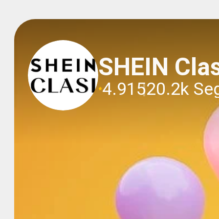
SHEIN Clas
4.91
520.2k Se