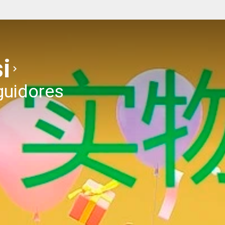
i
guidores