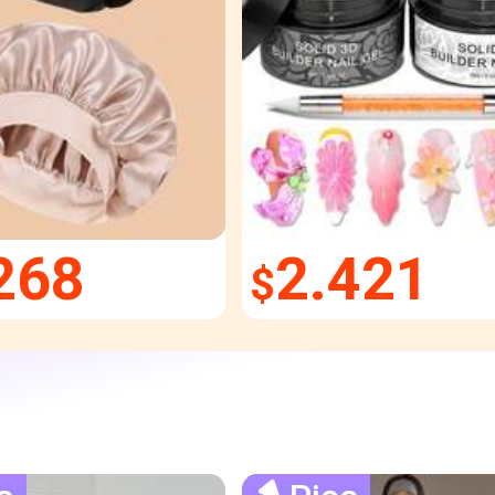
268
2.421
$