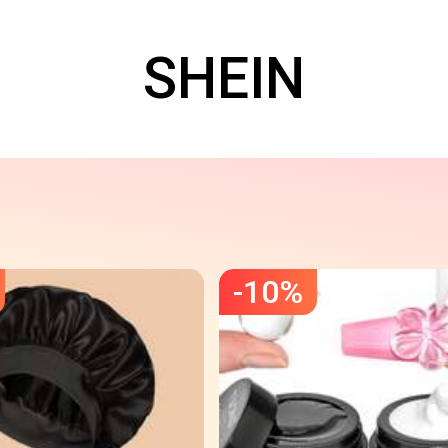
SHEIN
-
10
%