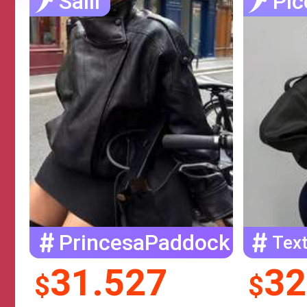
Salir
Pic
PrincesaPaddock
Text
31.527
32
$
$