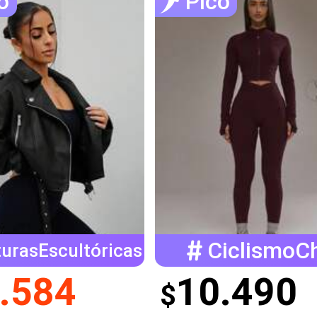
o
Pico
CiclismoC
urasEscultóricas
.584
10.490
$