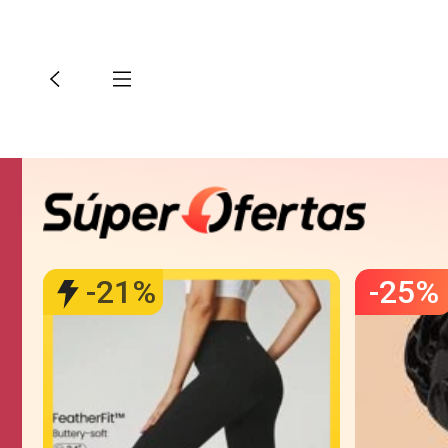
-
21
%
-
25
%