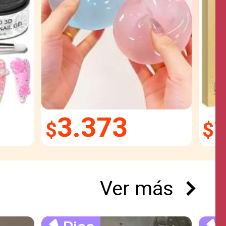
3.373
$
$
Ver más