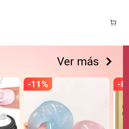
Ver más
-
11
%
-
8