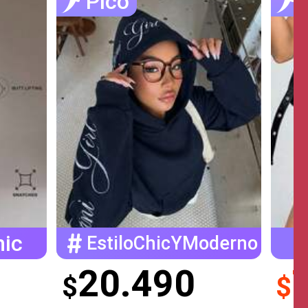
Pico
hic
EstiloChicYModerno
20.490
$
$