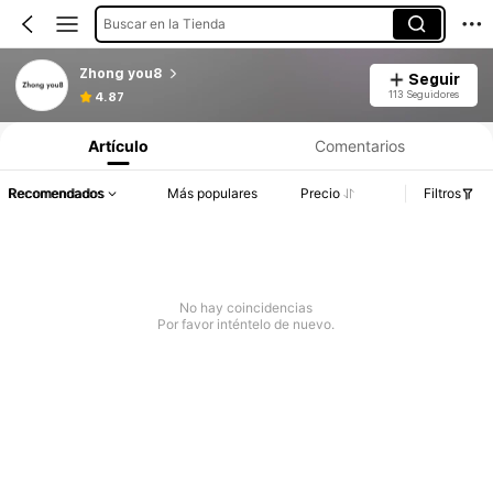
Buscar en la Tienda
Zhong you8
Seguir
113 Seguidores
4.87
Artículo
Comentarios
Recomendados
Más populares
Precio
Filtros
No hay coincidencias
Por favor inténtelo de nuevo.