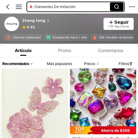
Diamantes De Imitación
Zheng feng
Seguir
1.5K Seguidores
4.92
Clientes habituales
Establecido hace 1 año
25K Vendido recientemen
Artículo
Promo
Comentarios
Recomendados
Más populares
Precio
Filtros
Ahorro de $309