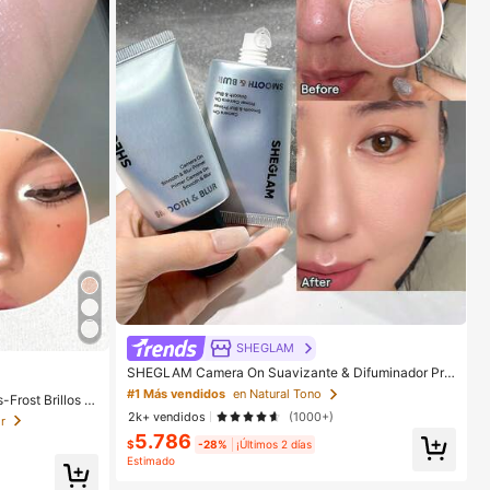
SHEGLAM
SHEGLAM Camera On Suavizante & Difuminador Pre
base Marca de Belleza Cosmética Maquillaje para M
#1 Más vendidos
en Natural Tono
Frost Brillos M
ujeres y Niñas
e Para Mujeres
2k+ vendidos
(1000+)
r
5.786
$
-28%
¡Últimos 2 días
Estimado