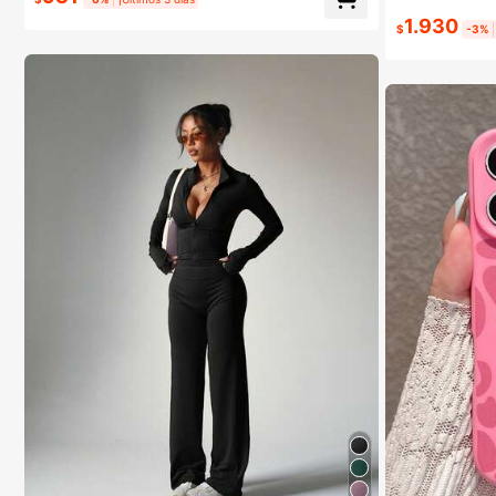
ar de goma, juguetes de viaje, suaves y esponjosos, d
1.930
ecoración de jardín al aire libre, ventilador, decoració
$
-3%
n de habitación, regalos para maestros, decoración d
e boda, accesorios de vacaciones, muebles de jardín,
jardín, DIY, decoración de dormitorio, decoración de c
ocina, artículos esenciales de dormitorio, sala de alma
cenamiento, decoración navideña, artículos esencial
es de viaje, suministros para despedida de soltera, ac
cesorios de escritorio de oficina, decoración del hoga
r