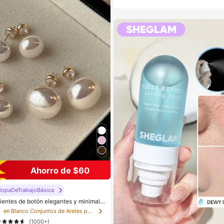
Ahorro de $60
opaDeTrabajoBásica
ientes de botón elegantes y minimalis
alsas para uso diario, bodas y fiestas p
s
en Blanco Conjuntos de Aretes para Mujeres
(1000+)