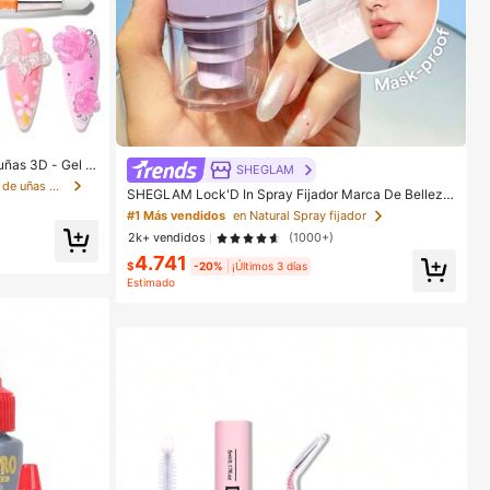
uñas 3D - Gel d
SHEGLAM
de uñas DIY, per
en Multicolor Esmalte de uñas en gel
SHEGLAM Lock'D In Spray Fijador Marca De Belleza
arte de uñas de
CosméTica Maquillaje Para Mujeres Y NiñAs
ensión de uñas c
#1 Más vendidos
en Natural Spray fijador
s y uñas multiu
2k+ vendidos
(1000+)
4.741
$
-20%
¡Últimos 3 días
Estimado