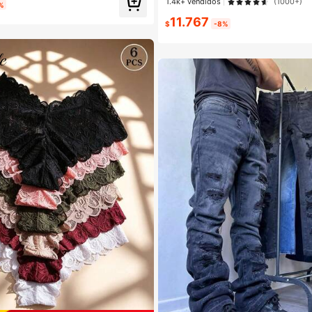
1.4k+ vendidos
(1000+)
%
11.767
$
-8%