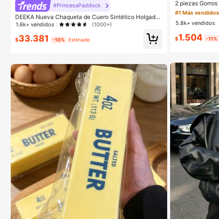
2 piezas Gorros 
#PrincesaPaddock
color, gorros elá
#1 Más vendido
DEEKA Nueva Chaqueta de Cuero Sintético Holgada
os y cómodos pa
5.8k+ vendidos
y Oversized para Mujer, Estilo Europeo & Americano,
bello, ducha, aj
1.6k+ vendidos
(1000+)
Moda Minimalista Versátil, Streetwear, Primavera/Oto
a
1.504
33.381
ño
$
-11%
$
-10%
Estimado