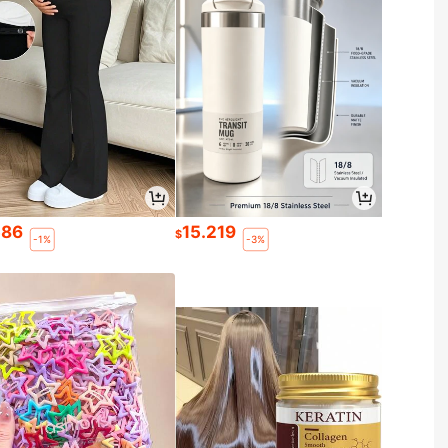
586
15.219
$
-1%
-3%