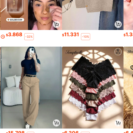
3.868
11.331
1.
$
$
$
-32%
-10%
15.798
6.306
6.