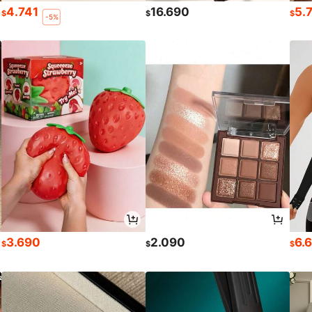
4.741
16.690
5.
$
$
$
-5%
3.690
2.090
6.
$
$
$