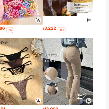
386
3.222
$
-7%
-15%
451
18.990