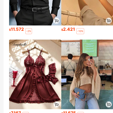
11.572
2.421
$
$
-2%
-10%
7.167
11.675