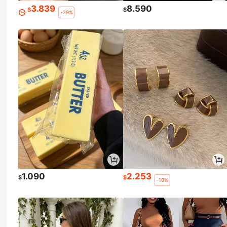
3.839
8.590
$
$
-29%
1.090
2.253
$
$
-10%