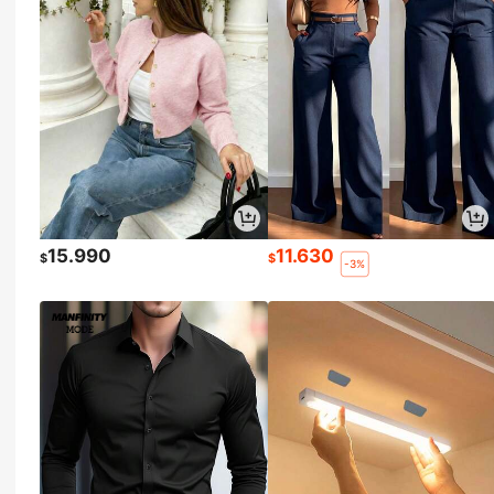
15.990
11.630
$
$
-3%