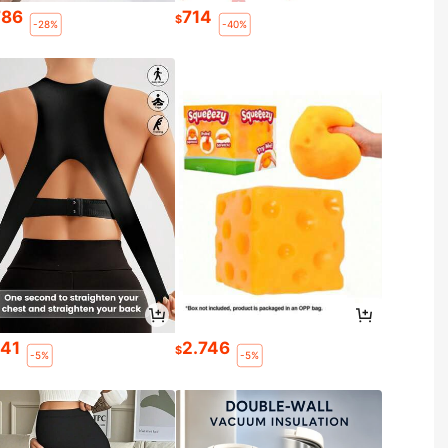
786
714
$
-28%
-40%
641
2.746
$
-5%
-5%