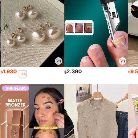
1.930
2.390
9.
$
$
$
-3%