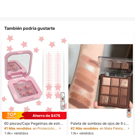
También podría gustarte
10
Ahorro de $476
60 piezas/Caja Pegatinas de estrell
Paleta de sombras de ojos de 9 col
a lindas - Pegatinas faciales, sin al
ores de tonos tierra neutros de cho
#1 Más vendidos
en Protección de la piel
#2 Más vendidos
en Mate Paletas de sombras de ojos
cohol, sin fragancia, suaves en la pi
colate con leche, maquillaje ligero,
1.4k+ vendidos
1.1k+ vendidos