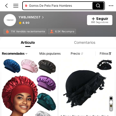
Gorros De Pelo Para Hombres
YWBJWMZ07
Seguir
896 Seguidores
4.90
11K Vendido recientemente
6.5K Recompra
Artículo
Comentarios
Recomendados
Más populares
Precio
Filtros
4