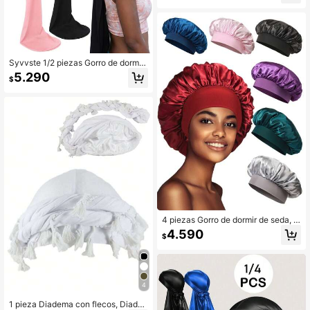
a para deportes al aire libre como ci
clismo, senderismo
Syvvste 1/2 piezas Gorro de dormir
extendido, gorro de dormir transpira
5.290
$
ble retorcido, gorro protector de col
eta, gorro protector esponjoso para
rastas de hombres y mujeres
4 piezas Gorro de dormir de seda, f
orro de satén, banda elástica, adec
4.590
$
uado para cabello rizado
4
1 pieza Diadema con flecos, Diade