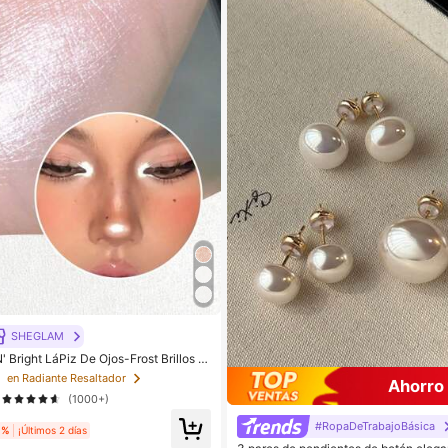
SHEGLAM
Bright LáPiz De Ojos-Frost Brillos M
 CosméTica Maquillaje Para Mujeres
s
en Radiante Resaltador
Ahorro
(1000+)
#RopaDeTrabajoBásica
1%
¡Últimos 2 días