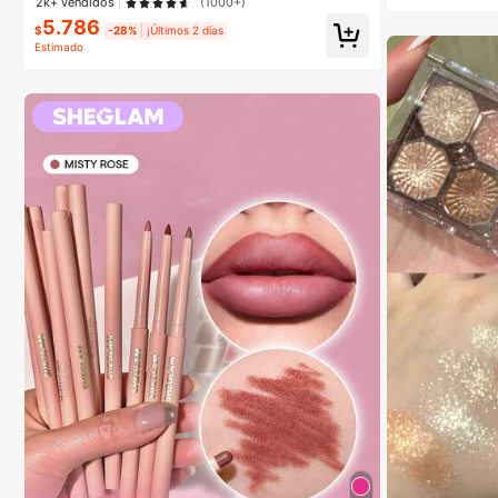
2k+ vendidos
(1000+)
5.786
$
-28%
¡Últimos 2 días
Estimado