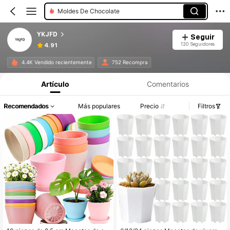
Moldes De Chocolate
YKJFD
Seguir
120 Seguidores
4.91
4.4K Vendido recientemente
752 Recompra
Artículo
Comentarios
Recomendados
Más populares
Precio
Filtros