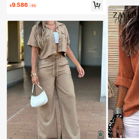
9.586
$
-1%