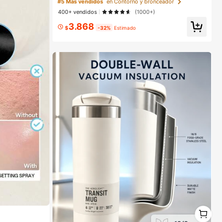
bres
#5 Más vendidos
en Contorno y bronceador
Mujeres Y NiñAs
400+ vendidos
(1000+)
3.868
$
-32%
Estimado
1
1