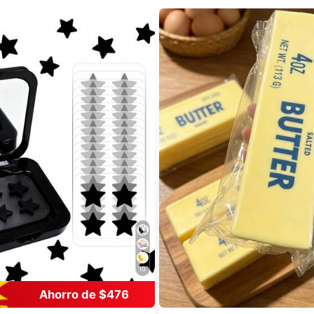
10
Ahorro de $476