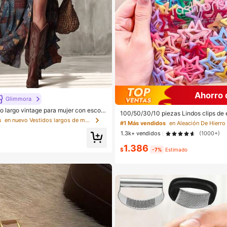
Ahorro 
Glimmora
o largo vintage para mujer con escote
100/50/30/10 piezas Lindos clips de e
abertura alta
puntas estilo Y2K, clips de cabello co
s
en nuevo Vestidos largos de mujer
#1 Más vendidos
os básicos para el cabello - Adecuado
1.3k+ vendidos
(1000+)
o diario en la escuela, fiestas, deporte
1.386
$
-7%
Estimado