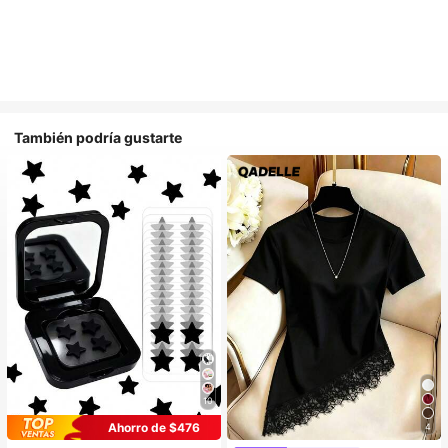
También podría gustarte
10
Ahorro de $476
4