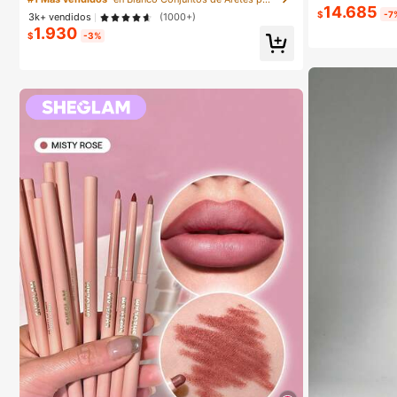
ara mujeres
14.685
$
-7
3k+ vendidos
(1000+)
1.930
$
-3%