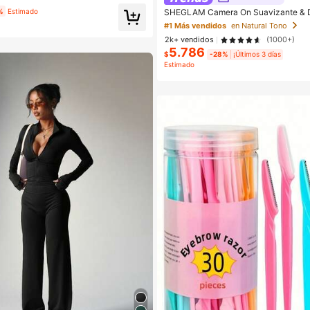
SHEGLAM Camera On Suavizante & D
%
Estimado
base Marca de Belleza Cosmética Maq
#1 Más vendidos
en Natural Tono
ujeres y Niñas
2k+ vendidos
(1000+)
5.786
$
-28%
¡Últimos 3 días
Estimado