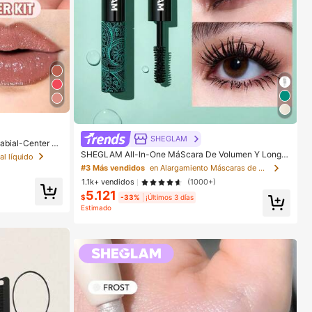
SHEGLAM
abial-Center St
méTica Maquill
SHEGLAM All-In-One MáScara De Volumen Y Longit
al líquido
ud PestañAs Marca De Belleza CosméTica Maquillaje
#3 Más vendidos
en Alargamiento Máscaras de pestañas
Para Mujeres Y NiñAs
1.1k+ vendidos
(1000+)
5.121
$
-33%
¡Últimos 3 días
Estimado