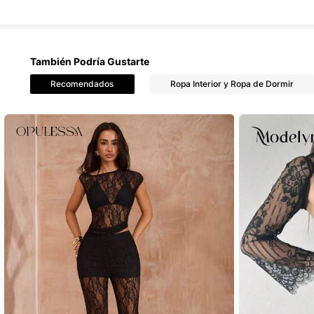
823K Seguido
4,91
También Podría Gustarte
Recomendados
Ropa Interior y Ropa de Dormir
823K Seguido
4,91
823K Seguido
4,91