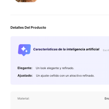
Detalles Del Producto
823K Seguido
4,91
Características de la inteligencia artificial
Escri
Elegante:
Un look elegante y refinado.
Ajustado:
Un ajuste ceñido con un atractivo refinado.
823K Seguido
4,91
Material:
En