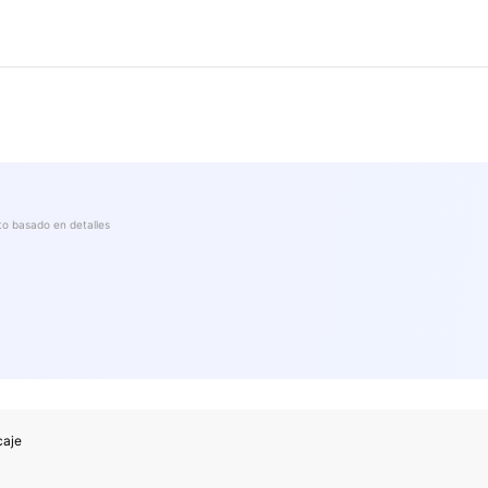
res
to basado en detalles
res
caje