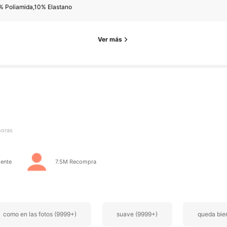
% Poliamida,10% Elastano
Ver más
res
horas
res
ente
7.5M Recompra
como en las fotos (9999+)
suave (9999+)
queda bie