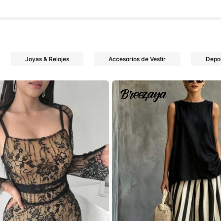
res
Joyas & Relojes
Accesorios de Vestir
Depor
res
res