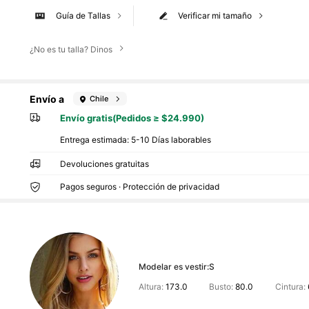
Guía de Tallas
Verificar mi tamaño
¿No es tu talla? Dinos
Envío a
Chile
Envío gratis(Pedidos ≥ $24.990)
Entrega estimada:
5-10 Días laborables
Devoluciones gratuitas
Pagos seguros · Protección de privacidad
Modelar es vestir:
S
Altura:
173.0
Busto:
80.0
Cintura: