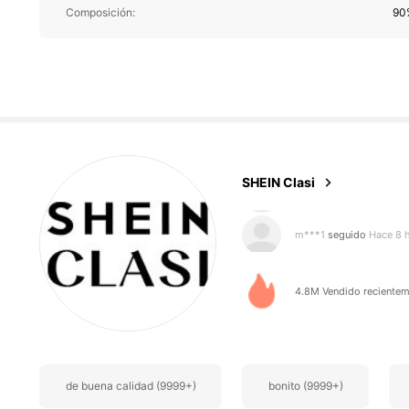
Composición:
90
823K Seguido
4,91
SHEIN Clasi
m***1
seguido
Hace 8 
b***e
está navegando
823K Seguido
4,91
4.8M Vendido recientem
de buena calidad (9999+)
bonito (9999+)