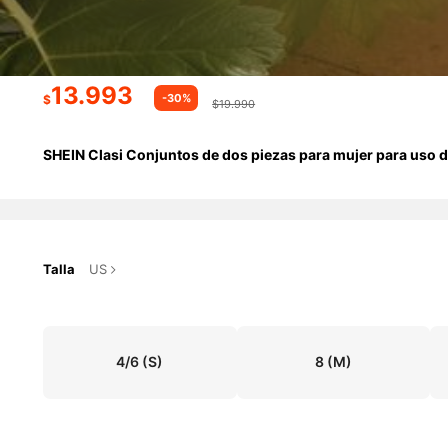
13.993
-30%
$
$19.990
SHEIN Clasi Conjuntos de dos piezas para mujer para uso dia
Talla
US
4/6
(S)
8
(M)