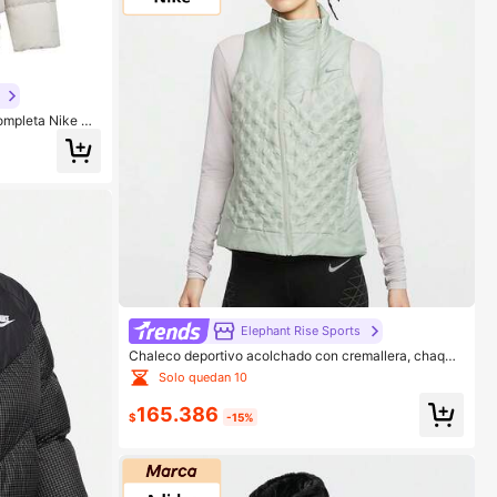
ompleta Nike Wo
Z5929-104
Elephant Rise Sports
Chaleco deportivo acolchado con cremallera, chaque
ta de plumas
Solo quedan 10
165.386
$
-15%