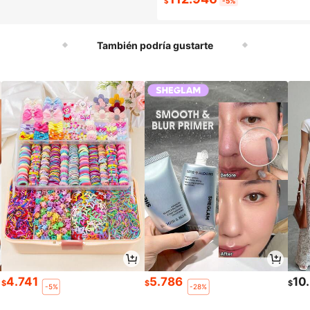
$
-5%
También podría gustarte
4.741
5.786
10
$
$
$
-5%
-28%