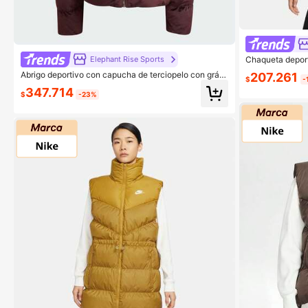
Chaqueta deport
Elephant Rise Sports
UN DVN TF JKT
Abrigo deportivo con capucha de terciopelo con gráfi
207.261
$
-
co de letra
347.714
$
-23%