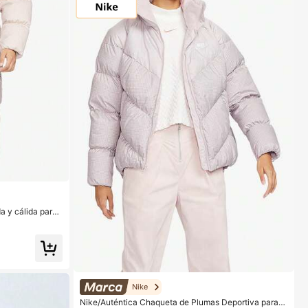
a y cálida para
 Nueva FD8213-1
Nike
Nike/Auténtica Chaqueta de Plumas Deportiva para