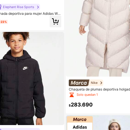
Elephant Rise Sports
ada deportiva para mujer Adidas W 3
2483
-23%
Nike
Chaqueta de plumas deportiva holgad
mujer Nike Authentic 2023 Invierno
Solo quedan 1
04
283.690
$