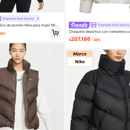
Elephant Rise Sports
iva de plumón Nike para mujer NK R
Elephant Rise Sports
 FB7822-010
Chaqueta deportiva con cremallera c
18%
men's NSW TF DWNFL METRO PFR F
207.186
$
-23%