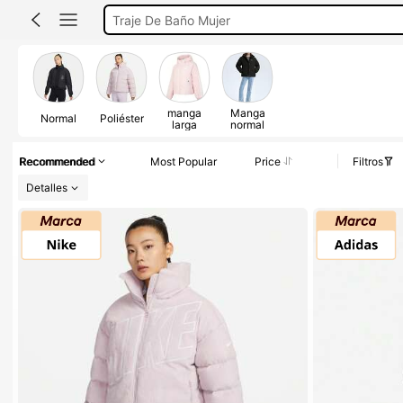
Short Deportivo Mujer
Ropa Deportiva De Mujer
Bikini
Adidas
manga
Manga
Normal
Poliéster
larga
normal
Recommended
Most Popular
Price
Filtros
Detalles