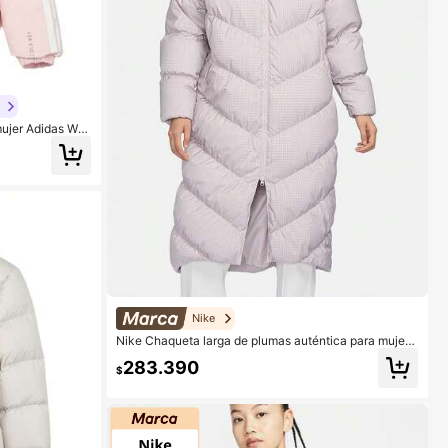
ujer Adidas W P
Nike
Nike Chaqueta larga de plumas auténtica para mujer,
cálida, casual y deportiva para invierno FD8213-019
283.390
$