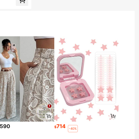
.590
714
$
-40%