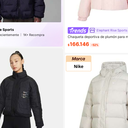
e Sports
Elephant Rise Sports
ecientemente
1K+ Recompra
Chaqueta deportiva de plumón para m
ión
UFFY DOWN J JG5921
166.146
$
-52%