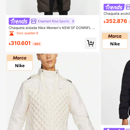
Chaqueta acolch
S PUFF D J KC
352.876
Elephant Rise Sports
$
Chaqueta aislada Nike Women's NSW SF DOWNFL N
K WPFR PR HF7894-004
Solo quedan 9
310.601
$
-24%