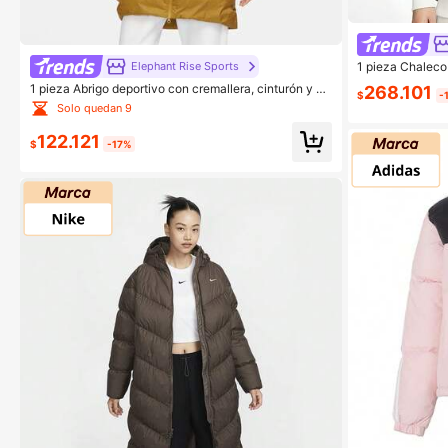
1 pieza Chaleco
Elephant Rise Sports
o de letra
1 pieza Abrigo deportivo con cremallera, cinturón y gr
268.101
$
-
áfico de letra
Solo quedan 9
122.121
$
-17%