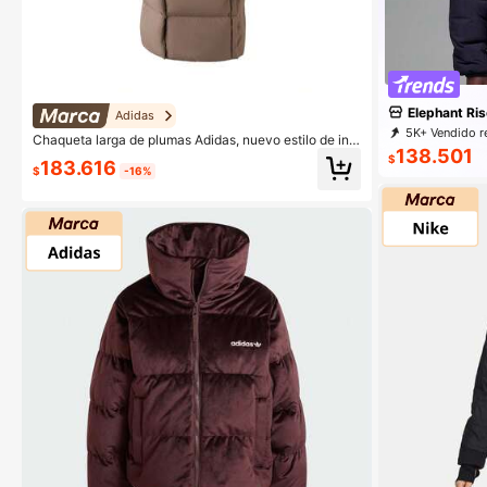
Elephant Ris
Adidas
5K+ Vendido r
Chaqueta larga de plumas Adidas, nuevo estilo de invi
9.4K Suscripc
138.501
erno 2025 para mujer, con capucha, gruesa, cortavien
$
183.616
tos e impermeable.
$
-16%