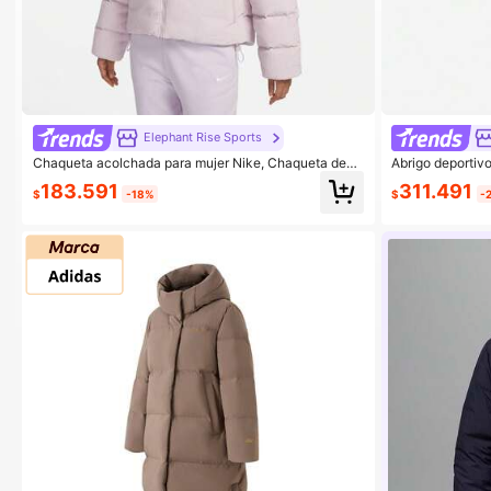
Elephant Rise Sports
Chaqueta acolchada para mujer Nike, Chaqueta depo
Abrigo deportiv
rtiva acolchada FD8214-019
183.591
311.491
$
-18%
$
-