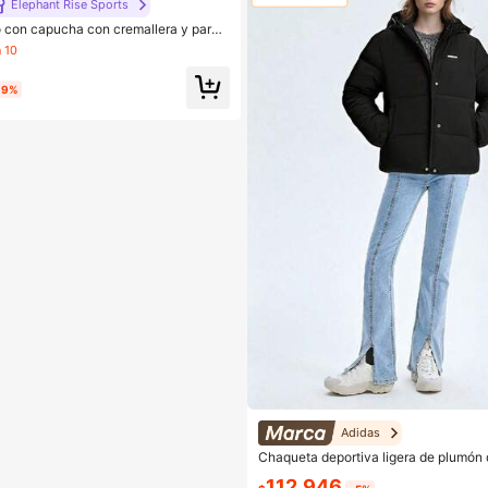
Elephant Rise Sports
o con capucha con cremallera y parch
ra hombres
 10
19%
Adidas
Chaqueta deportiva ligera de plumón 
jer Adidas 2025
112.946