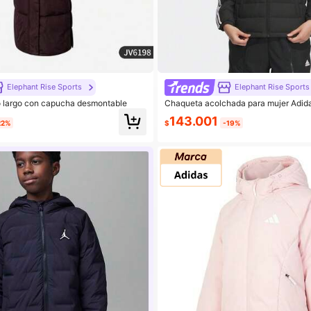
Elephant Rise Sports
Elephant Rise Sports
o largo con capucha desmontable
Chaqueta acolchada para mujer Adid
portiva acolchada IK2376
143.001
22%
$
-19%