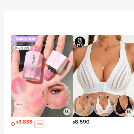
3.839
8.590
$
$
-29%