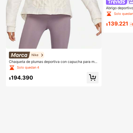
Abrigo deportiv
e con letras pa
Solo quedan
139.221
$
-
Nike
Chaqueta de plumas deportiva con capucha para muj
er Nike Authentic 2023 Invierno Nueva Cálida FB760
Solo quedan 4
4-110
194.390
$