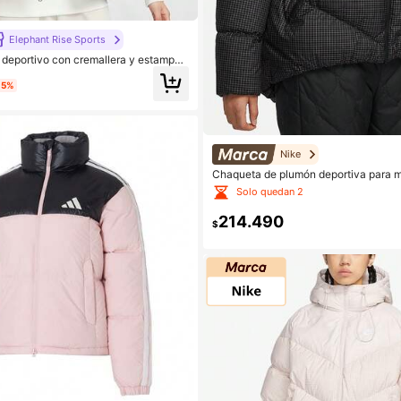
Elephant Rise Sports
 deportivo con cremallera y estampad
15%
Nike
Chaqueta de plumón deportiva para m
ntic 2023, nueva para invierno, cortav
Solo quedan 2
FD8212-010
214.490
$