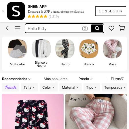
Pantalón De Pijama
SHEIN APP
×
Pijamas Mujeres
CONSEGUIR
Descarga la APP y gana ofertas exclusivas
(1,319)
Hello Kitty
Pijamas Para Parejas
Pans Para Dama
Pantalón De Pijama
Pijamas Mujeres
Blanco y
Multicolor
Negro
Blanco
Rosa
Negro
Recomendados
Más populares
Precio
Filtros
Talla
Color
Material
Tipo
Temporada