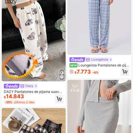
Loungeista
Loungeista Pantalones de pija
NEW
ma rectos de cintura elástica con e
7.773
$
-4%
stampado de cuadros rosas para m
ujer
Dazy
DAZY Pantalones de pijama suaves
14.843
y esponjosos con estampado de ko
$
alas, forrados térmicos para otoño e
-25%
¡Últimos 2 días
invierno, cómodos