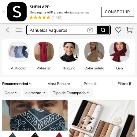
Paliacates Vaqueros
SHEIN APP
×
Pañuelos
CONSEGUIR
Descarga la APP y gana ofertas exclusivas
(1,319)
Pañuelos Vaqueros
Paliacates
Pañuelos Para Hombre
Paliacates Vaqueros
Pañuelos
Multicolor
Poliéster
Ninguno
Color sólido
Liso
Recommended
Most Popular
Price
Filtros
Color
elemento
Tipo de Estampado