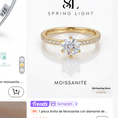
 aniversario, regalo de joyería de lujo para la novia
Springlight.
1 pieza Anillo de Moissanita con diamante de 0,4 quilates en estilo minimalista, de plata de ley 925, delicado y brillante, adecuado como anillo de compromiso, anillo de aniversario, regalo de joyería para mujer, regalo de Navidad
-5%