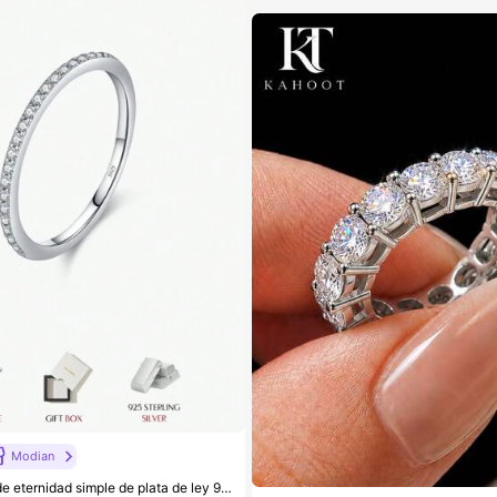
Modian
MODIAN Anillo de eternidad simple de plata de ley 925 con moissanita, anillo de boda fino y brillante para mujeres, joyería fina