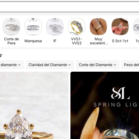
Corte de
VVS1-
Muy
Marquesa
IF
0.5ct-1ct
1
Pera
VVS2
excelente
corte (3EX)
 diamante
Claridad del Diamante
Corte del Diamante
Peso de