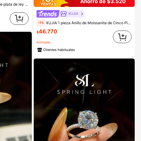
Ahorro de $3.520
ntín, boda, compromiso, banquete y otras ocasiones
XUJIA
XUJIA 1 pieza Anillo de Moissanita de Cinco Piedras para Mujeres 3.60CTW. Anillo de Compromiso de Plata de Ley 925 con Moissanita, Anillo de Boda de Aniversario, Joyas, Regalos
-7%
46.770
$
Estimado
Clientes habituales