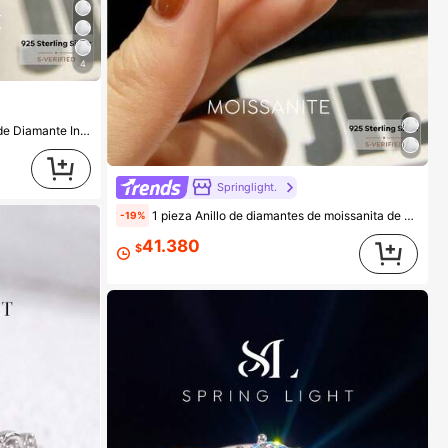
4
tico, Anillo Eterno, Anillo de Aniversario, Regalo de Joyería de Lujo
Springlight.
1 pieza Anillo de diamantes de moissanita de 5 quilates con 4 garras simple, anillo de plata de ley 925, anillo de compromiso y boda para mujer, regalo de joyería de lujo, regalo de aniversario de boda
-19%
41.380
$