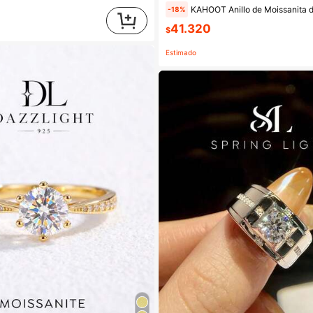
KAHOOT Anillo de Moissanita de plata de ley 925, joyería lujosa y romántica, adecuado para el Día de San Vale
-18%
41.320
$
Estimado