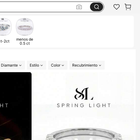
menos de
ct-2ct
0.5 ct
l Diamante
Estilo
Color
Recubrimiento