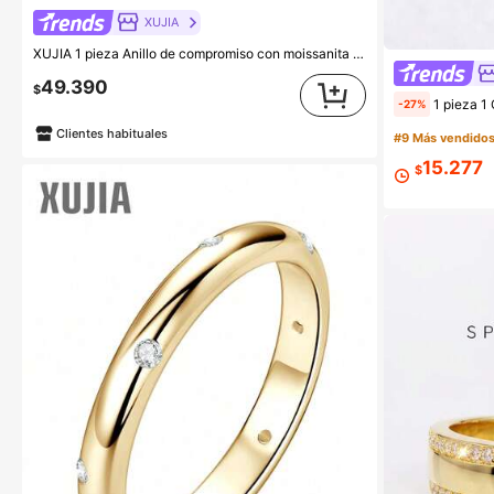
XUJIA
XUJIA 1 pieza Anillo de compromiso con moissanita de corte redondo para mujer, 100% plata de ley 925, color D, VVS1, tres piedras, anillo de boda de aniversario, joyería, regalo
49.390
$
1 pieza 1 Quilate Anillo de Diamante Mois
-27%
Clientes habituales
#9 Más vendido
15.277
$