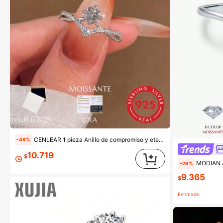
CENLEAR 1 pieza Anillo de compromiso y eternidad de moissanita de plata de ley S925, aprobado por el probador de diamantes, joyería de promesa de boda, regalo para mujeres
-48%
10.719
$
MODIAN Anillo de eternidad simpl
-29%
9.365
$
Estimado