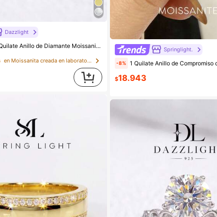
Dazzlight
sanita Clásico de 6 Garras, Anillo de Compromiso Elegante de Lujo de Plata de Ley 925 para Boda, Mejor Amigo, Cumpleaños, Aniversario, Joyería Nupcial
Springlight.
s
en Moissanita creada en laboratorio Anillos de bod
1 Quilate Anillo de Compromiso de Diamante Incoloro Moissanita de 4 Garras, Acentuado con Diamantes Engastados, Plata de Ley S925, Anillo Minimalista Román
-8%
18.943
$