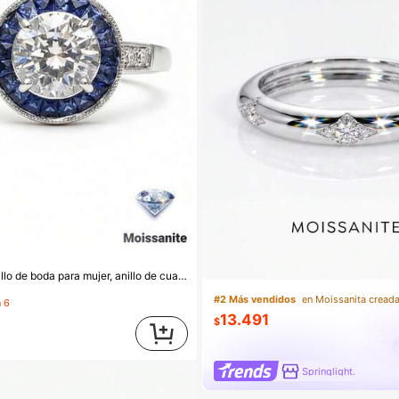
de azul, 2,7 g de plata S925, moissanita de 2 quilates, estilo de palacio bohemio de lujo, regalo de compromiso/boda/Acción de Gracias/Día de la Madre/aniversario, viene con certificado de moissanita y elegante caja de regalo
#2 Más vendidos
 6
13.491
$
Springlight.