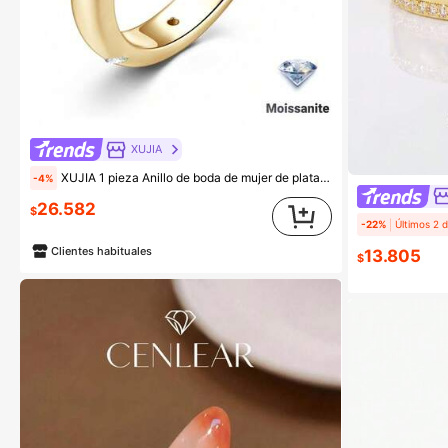
XUJIA
XUJIA 1 pieza Anillo de boda de mujer de plata de ley 925 con moissanita, diseño de cúpula de 3mm, moissanita de corte redondo de 1.6mm, joyería minimalista cómoda como regalo
-4%
26.582
$
-22%
Clientes habituales
13.805
$