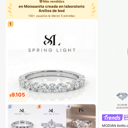
Más vendidos
en Moissanita creada en laboratorio
Anillos de bod
100+ usuarios le dieron 5 estrellas
1
9.105
$
2
3
4