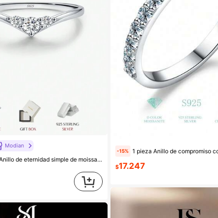
Modian
1 pieza Anillo de compromiso con moissanita y diamante, anillo de compromiso de plata de ley 925, anillo eterno, anillo de
-15%
e de moissanita, de plata esterlina 925, con destellos, aro de boda fino y simple para mujer, joyería de lujo como regalo
17.247
$