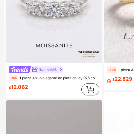
Springlight.
1 pieza Anillo de Moissanita de
-30%
1 pieza Anillo elegante de plata de ley 925 con forma de corazón y 5 diamantes de moissanita (piedra principal de 0.1ct) adecuado para que las mujeres lo usen en bodas y ocasiones formales
-15%
22.829
$
12.062
$