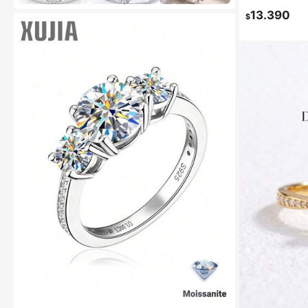
13.390
$