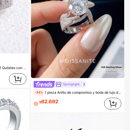
a Elegante de Lujo para Compromiso, Boda y Novia
Springlight.
1 pieza Anillo de compromiso y boda de lujo de plata de ley 925 con 5.0 quilates de diamante Moissanite de triple regalo de cumpleaños para la mejor amiga, joyería nupcial
-34%
62.692
$