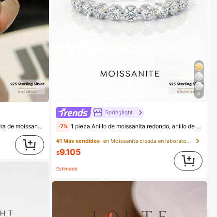
6
Springlight.
illo de compromiso y boda de lujo, joyería nupcial
1 pieza Anillo de moissanita redondo, anillo de compromiso para mujer, anillo apilable, plata esterlina 925, anillo de boda minimalista y romántico para parejas, regalo de joyería de lujo
-7%
#1 Más vendidos
en Moissanita creada en laboratorio Anillos de bod
9.105
$
Estimado