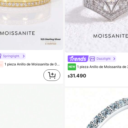
Springlight.
Dazzlight
1 pieza Anillo de Moissanita de 0.005ct con Doble Pista de Estrella, Plata de Ley 925, Elegante Lujo, Joyería Perfecta para Compromiso, Boda y Novia
Últimos 2 días
1 pieza Anillo de Moissanita de 2 Quilates con Patrón de Corona de Cinco Puntas en Plata de Ley 925, Joyerí
NEW
31.490
$