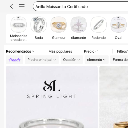
Anillo Moissanita Certificado
Anillos De Plata 925
Anillo De Compromiso
Moissanite
Moissanita
Boda
Glamour
diamante
Redondo
Oval
creada en
laboratorio
Recomendados
Más populares
Precio
Filtros
Piedra principal
Ocasión
elemento
Forma de