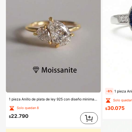
1 pieza Anillo de boda para mujer, anillo de cuatro garras con bor
-8%
1 pieza Anillo de plata de ley 925 con diseño minimalista francés, calidad para mujer con 2ct de moissanita en forma de pera, incluye certificado de moissanita y estuche de regalo de lujo, regalo de boda/aniversario
Solo quedan
30.075
Solo quedan 8
$
22.790
$