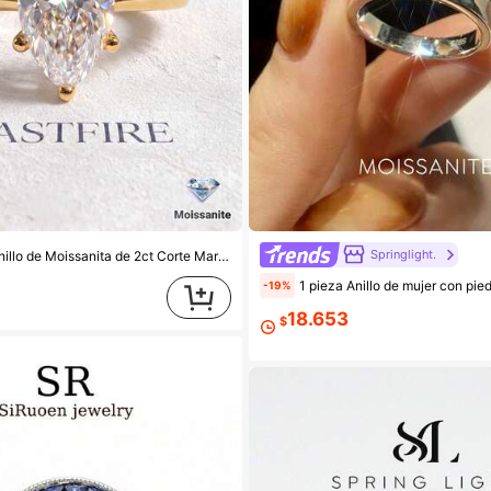
Springlight.
 2ct Corte Marquise con 6 Garras en Plata de Ley 925 Elegante Lujo Regalo de Compromiso Boda Aniversario Joyería Nupcial
1 pieza Anillo de mujer con piedra de moissanita de corte único de 0.2ct, minimalista, de plata de ley 925, an
-19%
18.653
$