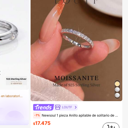
en Moissanita creada en laboratorio Anillos de bod
LOUTF
Newsoul 1 pieza Anillo apilable de solitario de moissanita genuina, anillo de compromiso/boda de plata esterlina 925, joyería de moda para mujeres
-7%
17.475
$