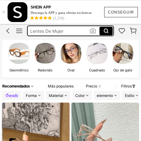
Lentes Sin Aumento
SHEIN APP
×
CONSEGUIR
Descarga la APP y gana ofertas exclusivas
Lentes
(1,319)
Lentes De Mujer
Gafas
Lentes Transparentes
Lentes Sin Aumento
Lentes
Geométrico
Redondo
Oval
Cuadrado
Ojo de gato
Recomendados
Más populares
Precio
Filtros
Forma
Material
Color
elemento
Estilo