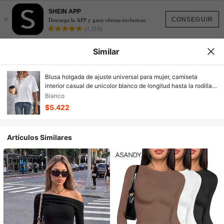
SHEIN APP
×
CONSEGUIR
Descarga la APP y gana ofertas exclusivas
(1,319)
Similar
Blusa holgada de ajuste universal para mujer, camiseta
interior casual de unicolor blanco de longitud hasta la rodilla y
efecto estilizante para el verano
Blanco
$5.422
Artículos Similares