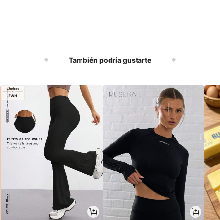
También podría gustarte