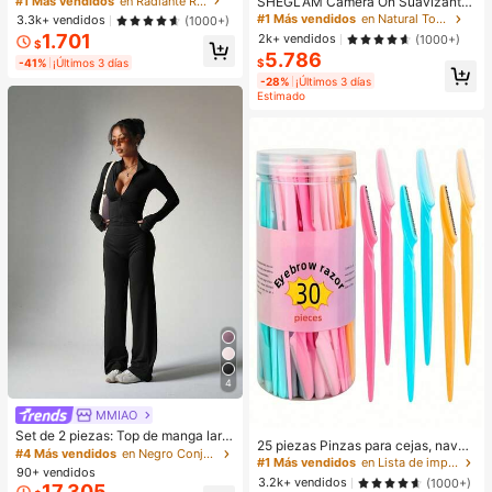
SHEGLAM Camera On Suavizante
#1 Más vendidos
en Radiante Resaltador
CosméTica Maquillaje Para Mujere
& Difuminador Prebase Marca de B
#1 Más vendidos
en Natural Tono
3.3k+ vendidos
(1000+)
s Y NiñAs
elleza Cosmética Maquillaje para
1.701
2k+ vendidos
(1000+)
$
Mujeres y Niñas
5.786
-41%
¡Últimos 3 días
$
-28%
¡Últimos 3 días
Estimado
4
MMIAO
Set de 2 piezas: Top de manga larg
25 piezas Pinzas para cejas, navaj
a con cierre de cremallera morado
#4 Más vendidos
en Negro Conjuntos deportivos para mujer
as, tijeras de mango largo, pinzas p
#1 Más vendidos
en Lista de imprescindibles para enfermería Herram
+ Pantalones anchos de pierna anc
90+ vendidos
ara cejas de acero inoxidable, herra
ha sueltos, conjunto de yoga y dep
3.2k+ vendidos
(1000+)
17.305
mientas de belleza para dar forma a