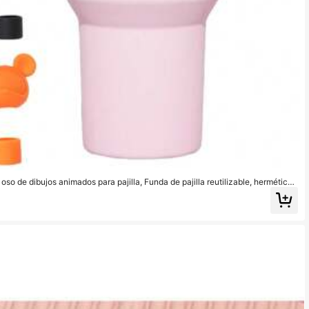
oso de dibujos animados para pajilla, Funda de pajilla reutilizable, hermética,
aduras, accesorio de cubierta linda para pajilla.