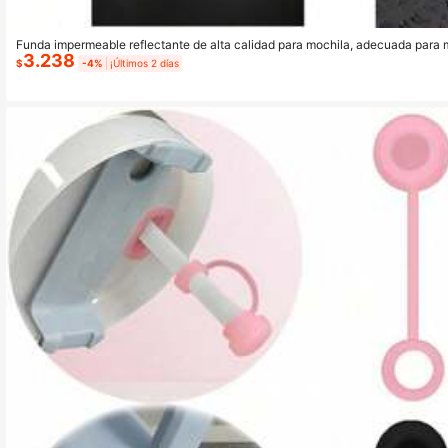
Funda impermeable reflectante de alta calidad para mochila, adecuada para 
3.238
apa, funda impermeable para mochila de senderismo al aire libre, unisex, fund
$
-4%
¡Últimos 2 días
antipolvo/ciclismo/camping, esencial para viajes