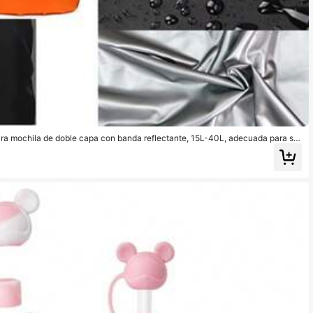
ra mochila de doble capa con banda reflectante, 15L-40L, adecuada para se
ctividades al aire libre