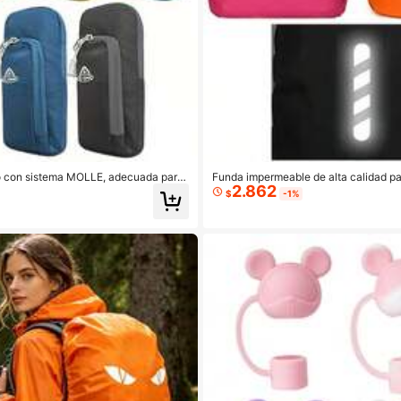
no con sistema MOLLE, adecuada para
Funda impermeable de alta calidad pa
2.862
écnico EDC, adecuada para senderismo
nderismo, camping, viajes, ciclismo y a
$
-1%
acenamiento de teléfono, accesorio de