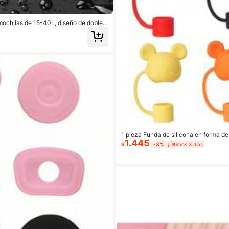
mochilas de 15-40L, diseño de doble c
a antipolvo para mochila de ciclismo,
1 pieza Funda de silicona en forma de 
1.445
a prueba de polvo y a prueba de salpic
$
-3%
¡Últimos 3 días