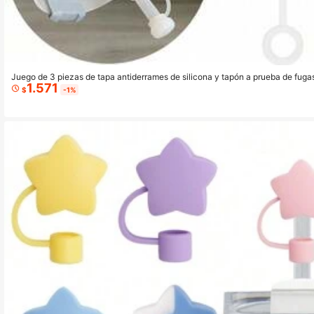
Juego de 3 piezas de tapa antiderrames de silicona y tapón a prueba de fuga
1.571
0oz, los accesorios incluyen tapa para pajita, tapón fijo a prueba de fugas y 
$
-1%
s disponibles