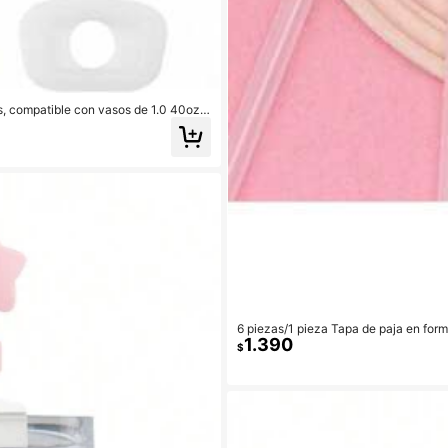
s, compatible con vasos de 1.0 40oz 3
tapón antiderrames para tapa, 3 colore
6 piezas/1 pieza Tapa de paja en form
1.390
prueba de polvo, sombrero de paja per
$