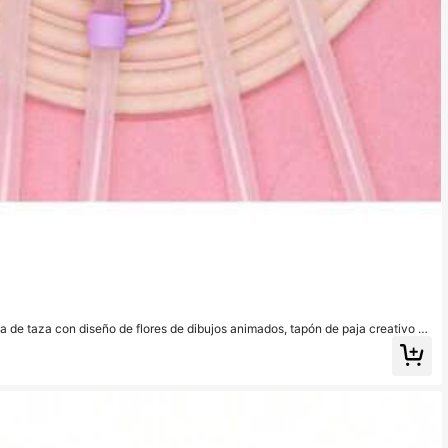
a de taza con diseño de flores de dibujos animados, tapón de paja creativo a
sonalizado y reutilizable, superventas